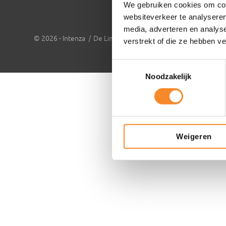
We gebruiken cookies om cont
websiteverkeer te analyseren
media, adverteren en analys
© 2026 - Intenza
|
De Limiet 2 , 4131 NR Vianen |
info@inten
verstrekt of die ze hebben v
Toestemmingsselectie
Noodzakelijk
Weigeren