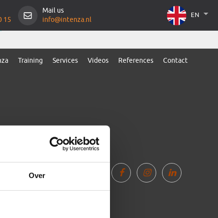
Mail us
EN
0 15
info@intenza.nl
nza
Training
Services
Videos
References
Contact
Over