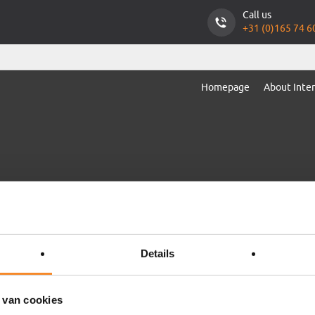
Call us
+31 (0)165 74 6
9.4
495 reviews
Homepage
About Inte
Details
 van cookies