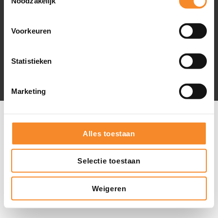
Noodzakelijk
Voorkeuren
© 2026 - Intenza
|
De Limiet 2 , 4131 NR Vianen |
info@intenza.nl
|
+31 (0)165 74 60 15
Statistieken
Marketing
Alles toestaan
Selectie toestaan
Weigeren