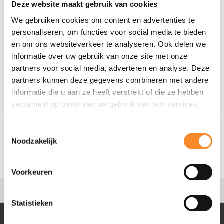
Deze website maakt gebruik van cookies
Commitment is shown by walking your talk. Tangible
We gebruiken cookies om content en advertenties te
short-term commitments increase people’s willingness to
personaliseren, om functies voor social media te bieden
change and encourage them to take immediate action.
en om ons websiteverkeer te analyseren. Ook delen we
informatie over uw gebruik van onze site met onze
partners voor social media, adverteren en analyse. Deze
partners kunnen deze gegevens combineren met andere
informatie die u aan ze heeft verstrekt of die ze hebben
verzameld op basis van uw gebruik van hun services.
Toestemmingsselectie
Noodzakelijk
Voorkeuren
9.4
495 reviews
Statistieken