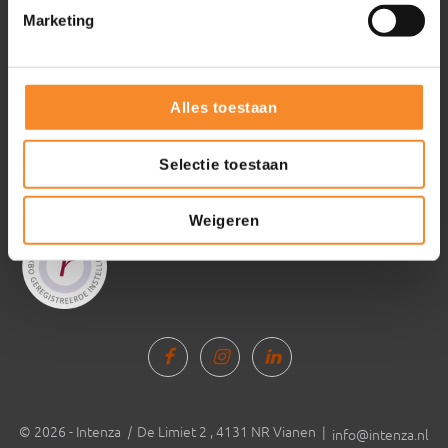
Marketing
Intenza
About Intenza
Alles toestaan
Selectie toestaan
Weigeren
© 2026 - Intenza
|
De Limiet 2 , 4131 NR Vianen |
info@intenza.nl