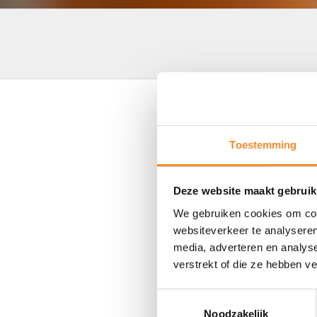
Consider and pre
Toestemming
You will avoid delays and frustr
Deze website maakt gebruik
We gebruiken cookies om cont
websiteverkeer te analyseren
media, adverteren en analys
verstrekt of die ze hebben v
Toestemmingsselectie
Noodzakelijk