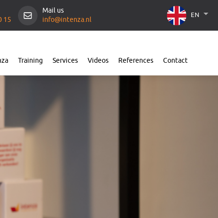
Mail us
EN
0 15
info@intenza.nl
nza
Training
Services
Videos
References
Contact