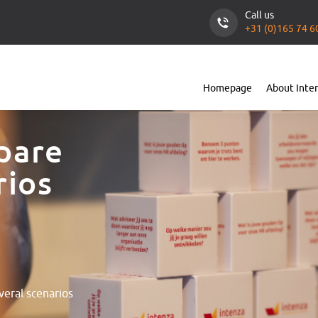
Call us
+31 (0)165 74 6
Homepage
About Inte
pare
rios
veral scenarios