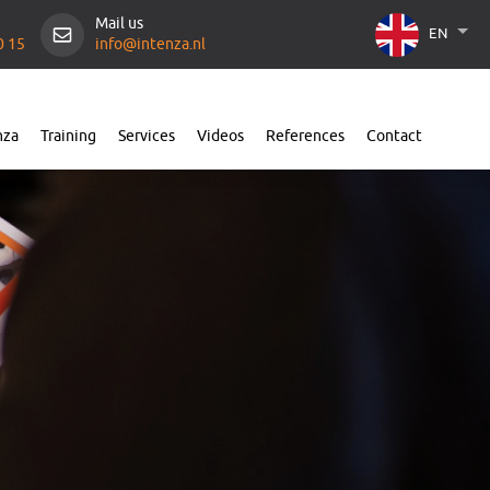
Mail us
EN
0 15
info@intenza.nl
nza
Training
Services
Videos
References
Contact