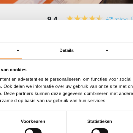
9.4
495 reviews
ng list
Details
 van cookies
 that drive success and cut out those that don’t. This creates ro
ent en advertenties te personaliseren, om functies voor social
. Ook delen we informatie over uw gebruik van onze site met on
e. Deze partners kunnen deze gegevens combineren met andere i
erzameld op basis van uw gebruik van hun services.
Voorkeuren
Statistieken