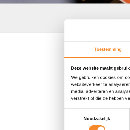
Create a stop-doi
Toestemming
Deze website maakt gebruik
Focus your energy on activities
We gebruiken cookies om cont
websiteverkeer te analyseren
media, adverteren en analys
verstrekt of die ze hebben v
Toestemmingsselectie
Noodzakelijk