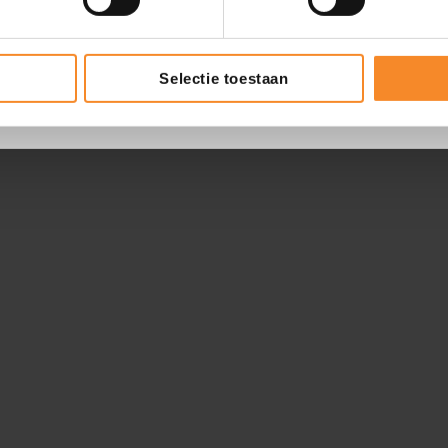
Selectie toestaan
9.4
495 reviews