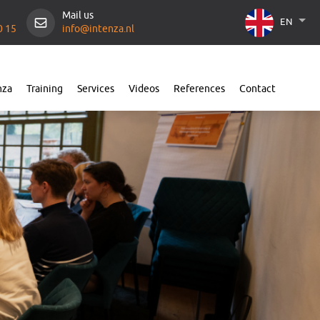
Mail us
EN
0 15
info@intenza.nl
nza
Training
Services
Videos
References
Contact