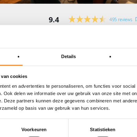
9.4
495 reviews
ironment
Details
rces and facilitates change. Your environment can remind you 
 van cookies
ully practice new behaviors.
ent en advertenties te personaliseren, om functies voor social
. Ook delen we informatie over uw gebruik van onze site met on
e. Deze partners kunnen deze gegevens combineren met andere i
erzameld op basis van uw gebruik van hun services.
Voorkeuren
Statistieken