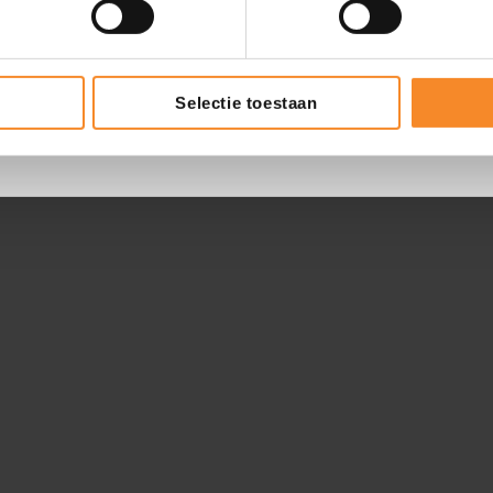
Selectie toestaan
9.4
495 reviews