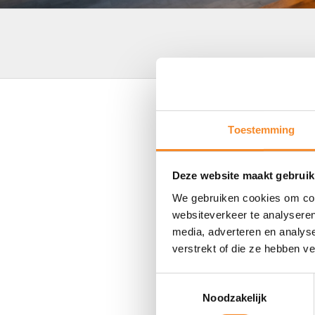
Involve the env
Toestemming
Having a support system reinfo
Deze website maakt gebruik
you, and offer tips to successf
We gebruiken cookies om cont
websiteverkeer te analyseren
media, adverteren en analys
verstrekt of die ze hebben v
Toestemmingsselectie
Noodzakelijk