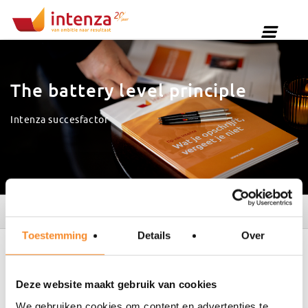
The battery level principle
Intenza succesfactor
9.4
495 reviews
Toestemming
Details
Over
The battery level principle
Deze website maakt gebruik van cookies
Focus your energy where it pays off — empower people
We gebruiken cookies om content en advertenties te