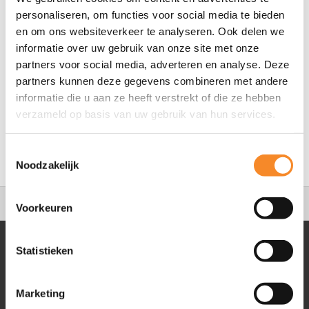
with a green battery, support people with an orange
personaliseren, om functies voor social media te bieden
en om ons websiteverkeer te analyseren. Ook delen we
battery, and limit time with people with a red battery.
informatie over uw gebruik van onze site met onze
partners voor social media, adverteren en analyse. Deze
partners kunnen deze gegevens combineren met andere
informatie die u aan ze heeft verstrekt of die ze hebben
verzameld op basis van uw gebruik van hun services.
Toestemmingsselectie
Noodzakelijk
9.4
495 reviews
Voorkeuren
Statistieken
Intenza
Marketing
About Intenza