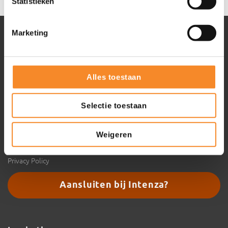
Statistieken
Marketing
Intenza
Over Intenza
Alles toestaan
Onze aanpak
Ons team
Selectie toestaan
Expertise
Training & Coaching
Weigeren
Referenties
Voorwaarden
Privacy Policy
Aansluiten bij Intenza?