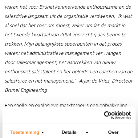
waren het voor Brunel kenmerkende enthousiasme en de
salesdrive langzaam uit de organisatie verdwenen. Ik wist
al snel dat het roer om moest, zeker omdat de markt in
het tweede kwartaal van 2004 voorzichtig aan begon te
trekken. Mijn belangrijkste speerpunten in dat proces
waren: het ad
ministratieve management ver¬vangen
door
salesmanagement, het aantrekken van nieuw
enthousiast salestalent en het opleiden en coachen van de
salesforce en het management.” Arjan de Vries, Directeur
Brunel Engineering
Een snelle en explosieve marktgroei is een ontwikkeling
waar veel managers van dromen. Het is dan natuurlijk wel
zaak om optimaal van die groei te profiteren. Oftewel:
Toestemming
Details
Over
‘Hoe zorg je ervoor dat je het