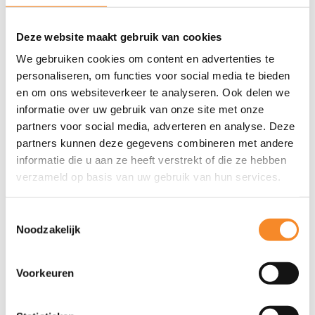
accountmanagementapparaat fors uitbreidt én dat je de
nieuwe accountmanagers snel en effectief opleidt zonder
Deze website maakt gebruik van cookies
dat het teveel beslag legt op de interne organisatie en ten
We gebruiken cookies om content en advertenties te
koste gaat van de externe focus’. Tijdens de verbouwing
personaliseren, om functies voor social media te bieden
en om ons websiteverkeer te analyseren. Ook delen we
moet de verkoop immers gewoon door gaan. Door tijdig
informatie over uw gebruik van onze site met onze
op economische ontwikkelingen te anticiperen is Brunel
partners voor social media, adverteren en analyse. Deze
hierin geslaagd. Door middel van citaten uit een interview
partners kunnen deze gegevens combineren met andere
met Jan Symen Hoekstra, een van de nieuwe sales-
informatie die u aan ze heeft verstrekt of die ze hebben
verzameld op basis van uw gebruik van hun services.
managers bij Brunel Engineering, laten we in deze Live
Case ook zien hoe alle veranderingen door de
Toestemmingsselectie
betrokkenen zijn ervaren.
Noodzakelijk
Wilt u meer informatie? Neem dan
contact
op met Intenza.
Voorkeuren
Download