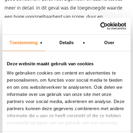
meer in detail. In dit geval was die toegevoegde waarde:
een hoge voorspelbaarheid van scope, duur en
investeringen; hoge kwaliteit doordat de klant ook leert
om de software zo te gaan gebruiken dat dit het maximale
Toestemming
Details
Over
oplevert (in relatie tot de strategische doelen) zonder
hoge maatwerkkosten.
Deze website maakt gebruik van cookies
5. Gebruik van gedragskennis (DISC) om de benadering
We gebruiken cookies om content en advertenties te
door SAP af te stemmen op de gedragsstijl,
personaliseren, om functies voor social media te bieden
interessevelden en gevoelige punten van het klant
en om ons websiteverkeer te analyseren. Ook delen we
informatie over uw gebruik van onze site met onze
besluitvormingsteam.
partners voor social media, adverteren en analyse. Deze
Consultants hebben de neiging om veel informatie te
partners kunnen deze gegevens combineren met andere
delen. Ze vergeten zich af te vragen of al die informatie de
informatie die u aan ze heeft verstrekt of die ze hebben
klant helpt om hun eigen tijdslijnen te halen. Door bewust
verzameld op basis van uw gebruik van hun services.
na te denken over de communicatiestijl van de