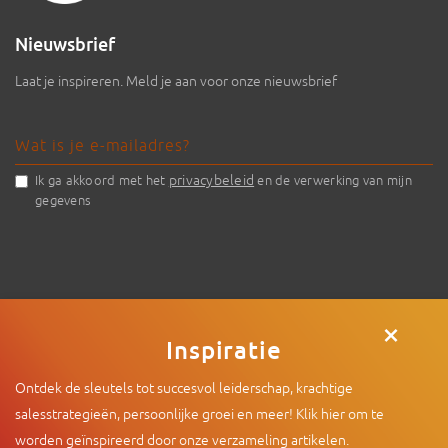
Nieuwsbrief
Laat je inspireren. Meld je aan voor onze nieuwsbrief
privacybeleid
Ik ga akkoord met het
en de verwerking van mijn
gegevens
×
Inspiratie
Ontdek de sleutels tot succesvol leiderschap, krachtige
© 2026 - Intenza
|
De Limiet 2 , 4131 NR Vianen |
info@intenza.nl
salesstrategieën, persoonlijke groei en meer! Klik hier om te
|
+31 (0)165 74 60 15
worden geïnspireerd door onze verzameling artikelen.