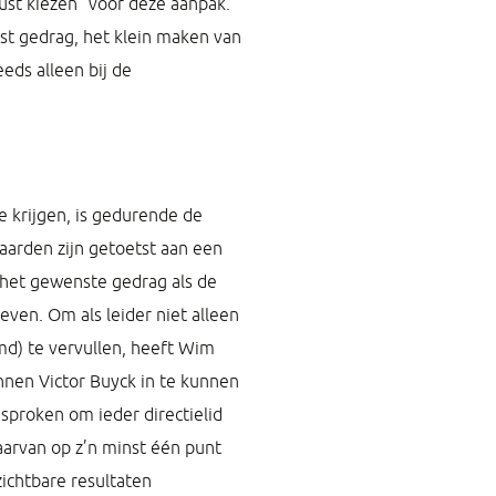
ust kiezen” voor deze aanpak.
nst gedrag, het klein maken van
eds alleen bij de
e krijgen, is gedurende de
aarden zijn getoetst aan een
 het gewenste gedrag als de
ven. Om als leider niet alleen
md) te vervullen, heeft Wim
nnen Victor Buyck in te kunnen
sproken om ieder directielid
arvan op z’n minst één punt
zichtbare resultaten