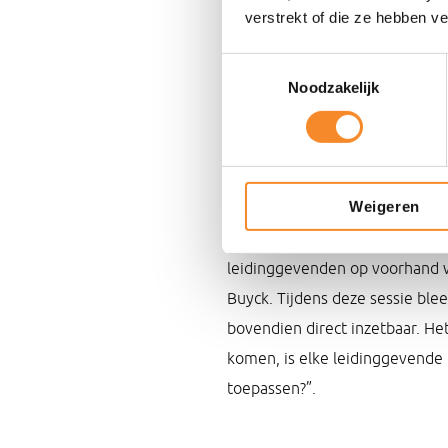
verstrekt of die ze hebben v
minder dan 60 Momenten van de
van deze top-5 Momenten van d
Toestemmingsselectie
hoe gedragen we ons volgens 
Noodzakelijk
gedragskompas zijn voor elk M
Gedrag op de agenda
Weigeren
De concrete invulling van de 
gedragskompas gepresenteerd aa
leidinggevenden op voorhand w
Buyck. Tijdens deze sessie ble
bovendien direct inzetbaar. He
komen, is elke leidinggevende
toepassen?”.