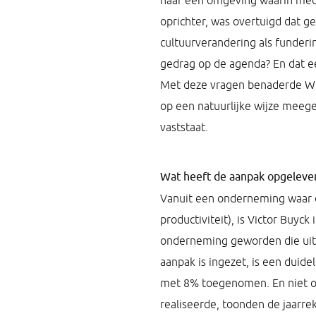
naar een omgeving waarin med
oprichter, was overtuigd dat g
cultuurverandering als funderi
gedrag op de agenda? En dat e
Met deze vragen benaderde W
op een natuurlijke wijze meeg
vaststaat.
Wat heeft de aanpak opgeleve
Vanuit een onderneming waar de
productiviteit), is Victor Buyc
onderneming geworden die uitg
aanpak is ingezet, is een duide
met 8% toegenomen. En niet on
realiseerde, toonden de jaarr