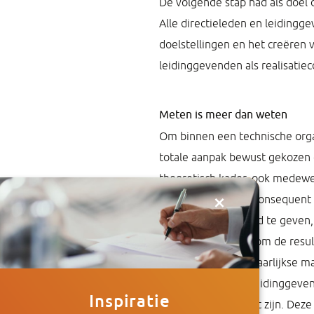
De volgende stap had als doel 
Alle directieleden en leidingg
doelstellingen en het creëren 
leidinggevenden als realisatie
Meten is meer dan weten
Om binnen een technische organ
totale aanpak bewust gekozen o
theoretisch kader, ook medewer
×
cultuur an sich zijn consequen
het goede voorbeeld te geven,
zich laten opleiden om de resu
zetten. Tijdens halfjaarlijks
met zijn team aan leidinggeve
Inspiratie
een quick win moest zijn. Deze