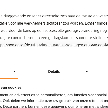
leidinggevende en ieder directielid zich naar de missie en waa
catie voor alle werknemers zichtbaar zou worden. Echter hande
 waardoor de kans op een succesvolle gedragsverandering nog 
rag te concretiseren en een gedragskompas samen te stellen. 
persoon dezelfde uitstraling ervaren. We gingen dus aan de sla
 is het gedragskompas geladen op basis waarvan – vanaf de vol
dere medewerkers. Een gedragskompas geeft iedereen richting i
Details
k te geven. Echter, het invoeren van een gedragskompas zal all
aar concreet zichtbaar en meetbaar gedrag. Vandaar dat samen 
 van cookies
aarheid zijn geïnventariseerd. Dit zijn de momenten (vergad
ent en advertenties te personaliseren, om functies voor social
keer, rondleidingen, sollicitatiegesprekken, enz.) waarop het 
. Ook delen we informatie over uw gebruik van onze site met on
of externe stakeholder) ervaren dient te worden. Dit proces lev
e. Deze partners kunnen deze gegevens combineren met andere i