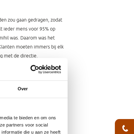
rden zou gaan gedragen, zodat
lt ieder mens voor 95% op
nihil was. Daarom was het
Klanten moeten immers bij elk
g met de directie.
gende dag – een nieuw soort
n het dagelijks handelen en
Over
een niet echt iets veranderen.
met de directie alle
eringen, telefoongesprekken,
 media te bieden en om ons
gewenste gedrag door de
ze partners voor social
erde bij Victor Buyck niet
nformatie die u aan ze heeft