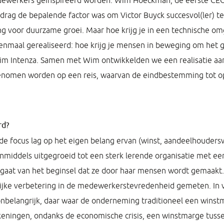
ewerkers geïnspireerd worden. Wim Hoeckman, de eerste CEO
edrag de bepalende factor was om Victor Buyck succesvol(ler) t
ng voor duurzame groei. Maar hoe krijg je in een technische om
enmaal gerealiseerd: hoe krijg je mensen in beweging om het g
im Intenza. Samen met Wim ontwikkelden we een realisatie 
enomen worden op een reis, waarvan de eindbestemming tot op
rd?
 focus lag op het eigen belang ervan (winst, aandeelhoudersw
k inmiddels uitgegroeid tot een sterk lerende organisatie met een
aat van het beginsel dat ze door haar mensen wordt gemaakt. T
lijke verbetering in de medewerkerstevredenheid gemeten. In vi
belangrijk, daar waar de onderneming traditioneel een winst
ekeningen, ondanks de economische crisis, een winstmarge tu