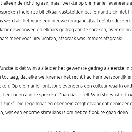
alleen de richting aan, maar werkte op die manier eveneens a
reken indien ze bij elkaar vaststelden dat iemand zich niet h
 werd als het ware een nieuwe (omgangs)taal geïntroduceerd,
elkaar gewoonweg op elkaars gedrag aan te spreken, over de ni
aats meer voor uitvluchten, afspraak was immers afspraak!
unctie is dat Wim als leider het gewenste gedrag als eerste in d
tot laag, dat elke werknemer het recht had hem persoonlijk ero
aken. Op die manier ontstond eveneens een cultuur waarin on
 begonnen aan te spreken. Daarnaast stelt Wim steevast elk ov
r zijn?”. Die regelmaat en openheid zorgt ervoor dat eenieder 
, wat een enorme stimulans is om het zelf ook te gaan doen.