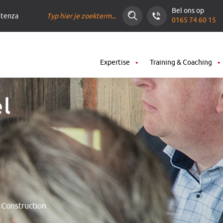
Zoeken
Bel ons op
ntenza
0165 74 60 15
Expertise
Training & Coaching
el
 Construction