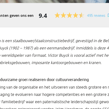
9.4
495 reviews
 is een staalbouwer/staalconstructiebedrijf, gevestigd in de Belg
Buyck (1902 – 1987) als een eenmansbedrijf. Inmiddels is deze
n wereldspeler van formaat. Victor Buyck is vooral actief met h
 fabrieksgebouwen, imposante kantoorgebouwen en kranen.
 duurzame groei realiseren door cultuurverandering
ing van de organisatie en het uitvoeren van steeds grotere e
daging te evolueren naar hogere competenties en een grotere z
familiebedrijf waar een paternalistische leiderschapsstijl ge