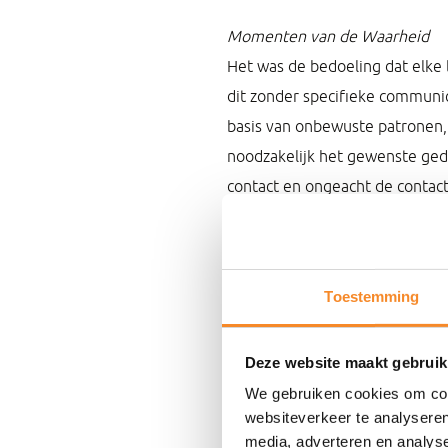
Momenten van de Waarheid
Het was de bedoeling dat elke 
dit zonder specifieke communi
basis van onbewuste patronen,
noodzakelijk het gewenste ged
contact en ongeacht de contact
Met alle leden van de directie
gedrag zou afstralen op de an
Toestemming
laat ook toe om elkaar feedbac
Het dient te worden omgezet n
Deze website maakt gebruik
zogenoemde Momenten van de W
We gebruiken cookies om cont
informele contacten, e-mailver
websiteverkeer te analyseren
buitenwereld (lees: de interne 
media, adverteren en analys