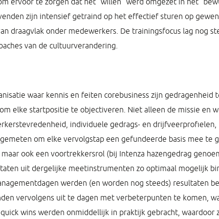
om ervoor te zorgen dat het “willen” werd omgezet in het “bew
evenden zijn intensief getraind op het effectief sturen op gewe
van draagvlak onder medewerkers. De trainingsfocus lag nog ste
coaches van de cultuurverandering.
isatie waar kennis en feiten corebusiness zijn gedragenheid t
m elke startpositie te objectiveren. Niet alleen de missie en w
kerstevredenheid, individuele gedrags- en drijfveerprofielen,
t gemeten om elke vervolgstap een gefundeerde basis mee te ge
 maar ook een voortrekkersrol (bij Intenza hazengedrag genoe
ltaten uit dergelijke meetinstrumenten zo optimaal mogelijk bi
e managementdagen werden (en worden nog steeds) resultaten be
nden vervolgens uit te dagen met verbeterpunten te komen, wa
 quick wins werden onmiddellijk in praktijk gebracht, waardoor 