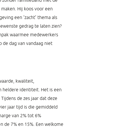
 zonder familieband met de
e maken. Hij koos voor een
geving een ‘zacht’ thema als
ewenste gedrag te laten zien?
aanpak waarmee medewerkers
 de dag van vandaag niet
aarde, kwaliteit,
 heldere identiteit. Het is een
ijdens de zes jaar dat deze
er jaar tijd is die gemiddeld
marge van 2% tot 6%
ssen de 7% en 15%. Een welkome