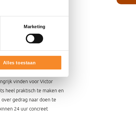
gedistilleerd om voor ieder
ende vast te stellen. Kortom:
e kernwaarde uit het
Marketing
eformuleerd.
Alles toestaan
issie, waarden en het
daarbij is dat aan alle
grijk vinden voor Victor
ots heel praktisch te maken en
n over gedrag naar doen te
binnen 24 uur concreet