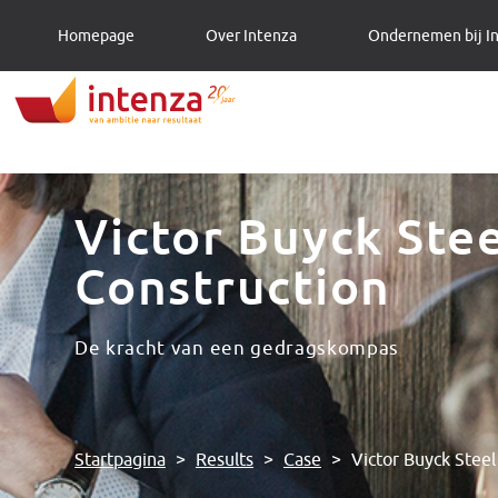
Homepage
Over Intenza
Ondernemen bij I
Victor Buyck Ste
Construction
De kracht van een gedragskompas
Startpagina
>
Results
>
Case
>
Victor Buyck Steel