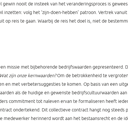
el gewin nooit de insteek van het veranderingsproces is gewee
il inzetten: volg het ‘zijn-doen-hebben’ patroon. Vertrek vanuit 
it op reis te gaan. Waarbij de reis het doel is, niet de bestemm
 een missie met bijbehorende bedrijfswaarden gepresenteerd. Daa
Wat zijn onze kernwaarden?
Om de betrokkenheid te vergroten, 
len en met verbetersuggesties te komen. Op basis van een uit
waarden als de huidige en gewenste bedrijfscultuurwaarden aan
ers commitment tot naleven ervan te formaliseren heeft iede
contract ondertekend. Dit collectieve contract hangt nog steeds
re medewerker herinnerd wordt aan het bestaansrecht en de iden