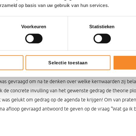
erzameld op basis van uw gebruik van hun services.
 Waarheid op. Uit deze 60 momenten is vervolgens een top-5 
e Waarheid het concrete, gewenste gedrag van een leidinggev
ons gedragskompas op zo’n Moment van de Waarheid? Voor elk
Voorkeuren
Statistieken
oment van de Waarheid twee of drie concrete gedragsregels g
Selectie toestaan
top-5 Momenten van de Waarheid is vervolgens samen met de m
n de totale groep van destijds 45 leidinggevenden. Belangrijk 
as gevraagd om na te denken over welke kernwaarden zij belan
ek de concrete invulling van het gewenste gedrag de theorie pl
t was gelukt om gedrag op de agenda te krijgen! Om van prate
 na afloop gevraagd antwoord te geven op de vraag “Wat ga ik 