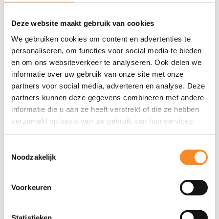
Zorg dat je zoveel mogelijk zelf op kantoor bent om
Deze website maakt gebruik van cookies
ze persoonlijk aan te sturen.
We gebruiken cookies om content en advertenties te
personaliseren, om functies voor social media te bieden
Oranje – resultaat en erkenning
en om ons websiteverkeer te analyseren. Ook delen we
Mensen met een voorkeur voor oranje drijfveren zijn
informatie over uw gebruik van onze site met onze
partners voor social media, adverteren en analyse. Deze
individueel gericht. Zij werken zelfstandig aan het behalen
partners kunnen deze gegevens combineren met andere
van resultaten. Ze bepalen graag zelf hoe ze deze
informatie die u aan ze heeft verstrekt of die ze hebben
bereiken, waar en wanneer. Thuiswerken of hybride
verzameld op basis van uw gebruik van hun services.
werken is geen enkel probleem. Sterker nog: het bevalt ze
prima, de flexibiliteit en zelfstandigheid. Naar kantoor
Toestemmingsselectie
Noodzakelijk
komen is ook geen enkel probleem, als het maar wel
doelgericht is.
Voorkeuren
Tip voor managers
Statistieken