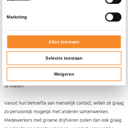
Stuur medewerkers resultaatgericht aan. Dit kan
Marketing
prima op afstand, maar zorg ervoor dat je wel
regelmatig contact blijft houden om te zorgen voor
een goede terugkoppeling en eventuele bijsturing.
Alles toestaan
Groen – betrokkenheid en consensus
Selectie toestaan
Mensen met een voorkeur voor groene drijfveren zijn
omgevingsgericht. Een goede sfeer en het ervaren van
Weigeren
gelijkwaardigheid in hun groep is belangrijk om zich goed
te voelen.
Vanuit hun behoefte aan menselijk contact, willen ze graag
zo persoonlijk mogelijk met anderen samenwerken.
Medewerkers met groene drijfveren zullen dan ook graag