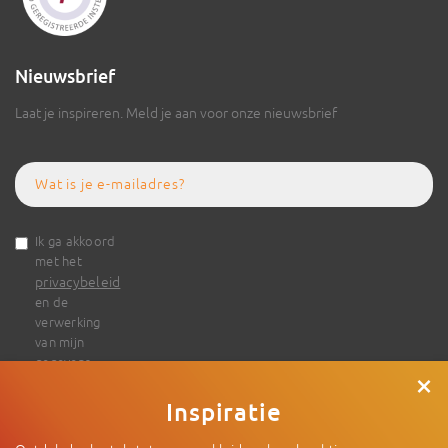
Nieuwsbrief
Laat je inspireren. Meld je aan voor onze nieuwsbrief
Ik ga akkoord
met het
privacybeleid
en de
verwerking
van mijn
gegevens
×
Inspiratie