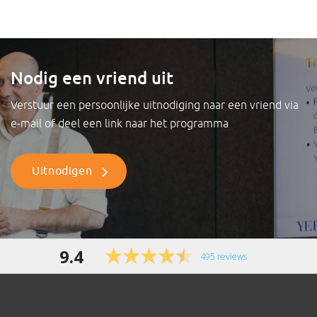
groepssessies en individuele coachcalls, aan bod.
Mijn persoonlijke doelstelling is om op een
inspirerende wijze leiding te geven en collega's te
Nodig een vriend uit
motiveren om zich te ontwikkelen. Tot nu toe heb
Verstuur een persoonlijke uitnodiging naar een vriend via
ik geleerd hoe ik meer rendement haal uit een
e-mail of deel een link naar het programma
gesprek, hoe ik met meer impact presenteer en
om de juiste aandacht aan mijn collega's te geven.
De huidige module is Verandermanagement
Uitnodigen
waarin ik, samen met de groep, een interne
opdracht van de Raad van Bestuur uitwerk. Dit
kenmerkt de hele opzet van het programma:
9.4
interactief, veel doen en niet in de laatste plaats
495 reviews
de geweldige begeleiding van onze
realisatietrainer Mario Bierkens van Intenza. Theo