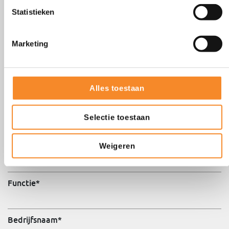
Ik bestel graag de Sales Succes Aanpak, inclusief 1
Statistieken
jaar toegang tot online leeromgeving. Ik ontvang
apart de factuur à € 2.495,- exclusief BTW.
Voornaam
*
Marketing
Achternaam
*
Alles toestaan
Emailadres
*
Selectie toestaan
Telefoonnummer
*
Weigeren
Functie
*
Bedrijfsnaam
*