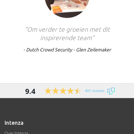
“Om verder te groeien met dit
inspirerende team”
‐ Dutch Crowd Security - Glen Zeilemaker
9.4
495 reviews
Intenza
Over Intenza