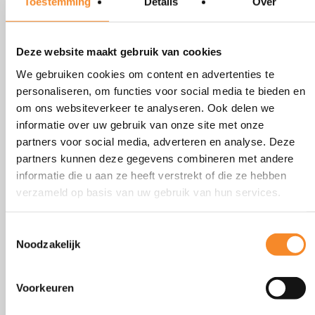
Toestemming
Details
Over
Intenza
heeft jarenlange ervaring met het uitvoeren van
ontwikkelprogramma’s bij commerciële organisaties.
Deze website maakt gebruik van cookies
We begeleiden ze in het realiseren van hun ambities.
We gebruiken cookies om content en advertenties te
personaliseren, om functies voor social media te bieden en
Dat doen we door meer regie te zetten op gedrag dat
om ons websiteverkeer te analyseren. Ook delen we
zorgt voor beweging, energie en resultaat. Waardoor ze
informatie over uw gebruik van onze site met onze
partners voor social media, adverteren en analyse. Deze
meer nieuwe klanten winnen, bestaande klanten
partners kunnen deze gegevens combineren met andere
uitbouwen en meer rendement halen uit hun
informatie die u aan ze heeft verstrekt of die ze hebben
commerciële inspanningen.
verzameld op basis van uw gebruik van hun services.
Ik wil geen sales kans meer
Toestemmingsselectie
Noodzakelijk
missen!
Bestellen/ bel me terug
Voorkeuren
Bel me terug voor meer informatie.