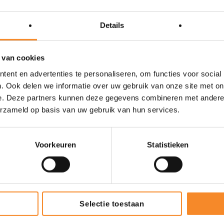
een wachttijd. Gewoon direct aan de slag, precies wanneer het
Details
de kansen en mogelijkheden:
AI Intenza Trainer.
 van cookies
ent en advertenties te personaliseren, om functies voor social
. Ook delen we informatie over uw gebruik van onze site met on
n demo aan
e. Deze partners kunnen deze gegevens combineren met andere i
erzameld op basis van uw gebruik van hun services.
nl
Bel: 0165 – 746015
Voorkeuren
Statistieken
enza
Intenza Team
Selectie toestaan
9.4
495 reviews