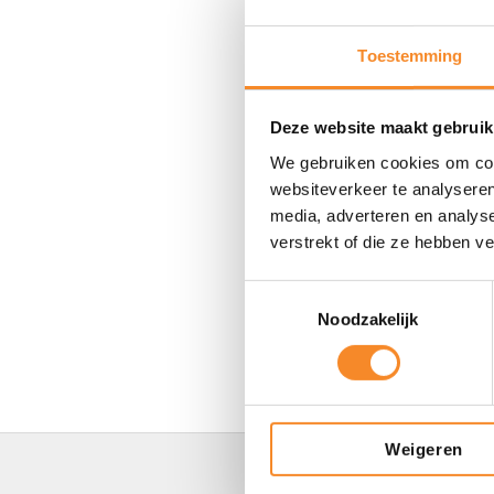
mee te houden, g
Toestemming
Lees meer over 
Deze website maakt gebruik
We gebruiken cookies om cont
websiteverkeer te analyseren
Vraag ee
media, adverteren en analys
verstrekt of die ze hebben v
info@intenza.
Toestemmingsselectie
Noodzakelijk
Meer over Int
Weigeren