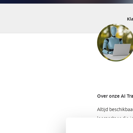
Over onze AI Tra
Altijd beschikbaar
leerpartner die 
terugkoppeling 