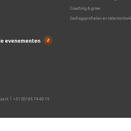
Coaching & groei
Gedragsprofielen en talentontwik
de evenementen
2
|
za.nl
+31 (0)165 74 60 15