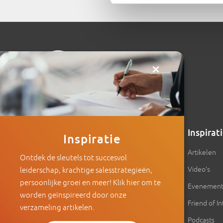
×
Intenza
Inspirat
Inspiratie
Over Intenza
Artikelen
Ontdek de sleutels tot succesvol
Onze aanpak
Video’s
leiderschap, krachtige salesstrategieën,
persoonlijke groei en meer! Klik hier om te
Ons team
Evenemen
worden geïnspireerd door onze
Expertise
Friend of I
verzameling artikelen.
Training & Coaching
Podcasts