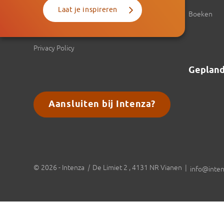
Laat je inspireren
Referenties
Boeken
Voorwaarden
Privacy Policy
Geplan
Aansluiten bij Intenza?
© 2026 - Intenza
|
De Limiet 2 , 4131 NR Vianen |
info@inten