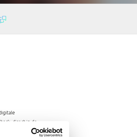
digitale
ack, direct in de
 om rekening