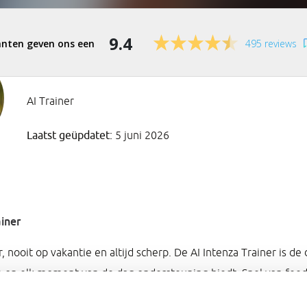
9.4
495 reviews
AI Trainer
Laatst geüpdatet:
5 juni 2026
iner
, nooit op vakantie en altijd scherp. De AI Intenza Trainer is de 
je op elk moment van de dag ondersteuning biedt. Snel van feedb
en consequent in het vasthouden van leerdoelen. Geen agenda