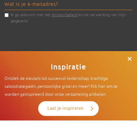
privacybeleid
Ik ga akkoord met het
en de verwerking van mijn
gegevens
×
Inspiratie
Ontdek de sleutels tot succesvol leiderschap, krachtige
© 2026 - Intenza
|
De Limiet 2 , 4131 NR Vianen |
info@intenza.nl
salesstrategieën, persoonlijke groei en meer! Klik hier om te
|
+31 (0)165 74 60 15
worden geïnspireerd door onze verzameling artikelen.
Laat je inspireren