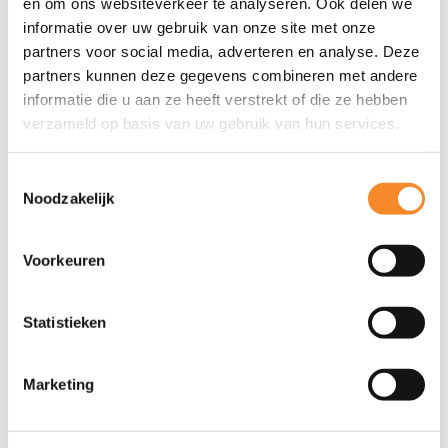
en om ons websiteverkeer te analyseren. Ook delen we
Opdrachtgevers
informatie over uw gebruik van onze site met onze
partners voor social media, adverteren en analyse. Deze
Andersen Tax & Legal, CED Nederland, CMS, Emark, G4S,
partners kunnen deze gegevens combineren met andere
Het NIC, ING, Marktlink, Randstad, Tempo-Team, Tence,
informatie die u aan ze heeft verstrekt of die ze hebben
Tétris Design & Build, Van Caem Europe, TNO en YER.
verzameld op basis van uw gebruik van hun services.
Contact met Kees van Leeuwen
Toestemmingsselectie
Noodzakelijk
LinkedIn
Voorkeuren
Twitter
Statistieken
k.vanleeuwen@intenza.nl
Marketing
Mobiel: 06 - 53 51 22 62