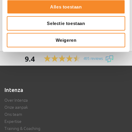
Alles toestaan
Meer over Intenza
Selectie toestaan
Intenza Team
Weigeren
9.4
495 reviews
Intenza
Over Intenza
Onze aanpak
Ons team
Expertise
Training & Coaching