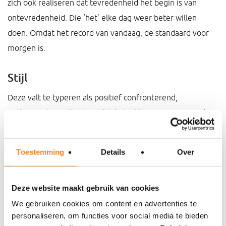
zich ook realiseren dat tevredenheid het begin is van
ontevredenheid. Die ‘het’ elke dag weer beter willen
doen. Omdat het record van vandaag, de standaard voor
morgen is.
Stijl
Deze valt te typeren als positief confronterend,
enthousiast, resultaatgericht, betrokken en inspirerend.
Klanten geven daardoor aan een partner in business te
ervaren.
Toestemming
Details
Over
Specialisme
Deze website maakt gebruik van cookies
Mensen in beweging krijgen, zodat wat moet gebeuren in
We gebruiken cookies om content en advertenties te
organisaties ook daadwerkelijk gebeurt.
personaliseren, om functies voor social media te bieden