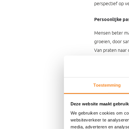
perspectief op v
Persoonlijke pa
Mensen beter mak
groeien, door sa
Van praten naar d
zichzelf uitstijg
Stijl
Toestemming
Mijn stijl is pra
breng structuur 
Deze website maakt gebruik
omschrijven mij 
We gebruiken cookies om cont
beweging te cre
websiteverkeer te analyseren
media, adverteren en analys