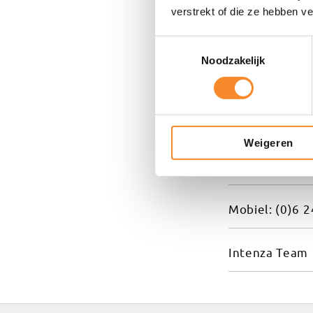
Specialisme
verstrekt of die ze hebben v
Mijn kracht ligt 
Toestemmingsselectie
en adviseer teams
Noodzakelijk
verschil te make
Contact m
Weigeren
LinkedIn
Mobiel: (0)6 2
Intenza Team