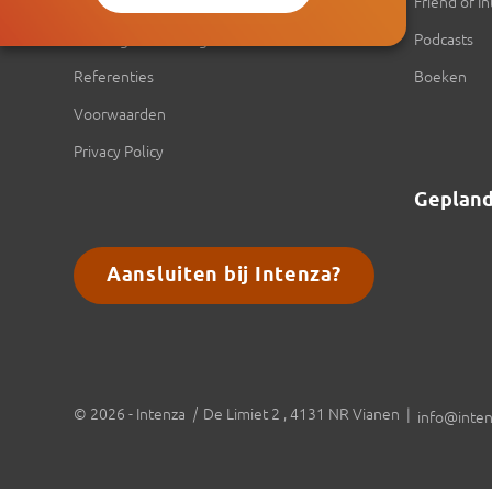
Expertise
Friend of I
Training & Coaching
Podcasts
Referenties
Boeken
Voorwaarden
Privacy Policy
Geplan
Aansluiten bij Intenza?
© 2026 - Intenza
|
De Limiet 2 , 4131 NR Vianen |
info@inten