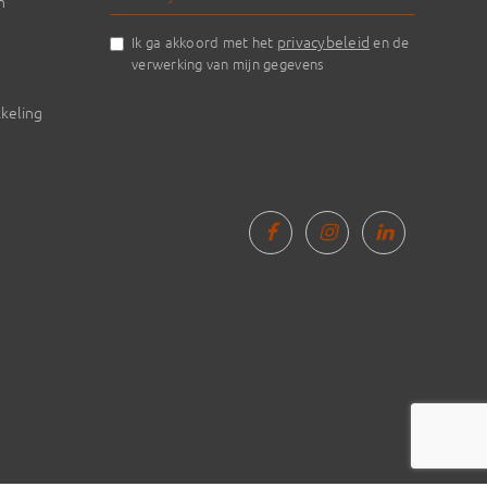
n
privacybeleid
Ik ga akkoord met het
en de
verwerking van mijn gegevens
keling