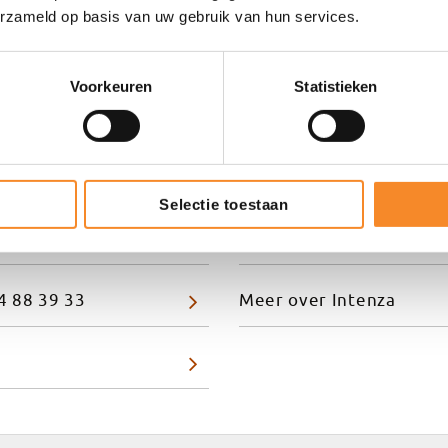
erzameld op basis van uw gebruik van hun services.
in het vertalen van ambities naar concreet gedrag op de werkvloer
 en leiders die écht willen veranderen – en bereid zijn om daar
Voorkeuren
Statistieken
n.
et Sjoerd Verbraak
Selectie toestaan
s.verbraak@intenza.nl
4 88 39 33
Meer over Intenza