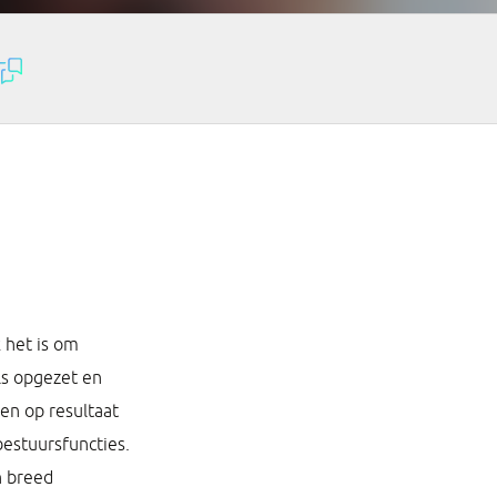
k het is om
ls opgezet en
ren op resultaat
bestuursfuncties.
n breed