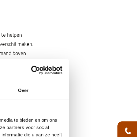
n te helpen
verschil maken.
 iemand boven
delen.
Over
scherpe vragen en
. Mensen
umor om
 media te bieden en om ons
ze partners voor social
nformatie die u aan ze heeft