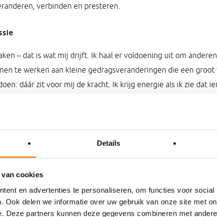
eranderen, verbinden en presteren.
ssie
en – dat is wat mij drijft. Ik haal er voldoening uit om andere
men te werken aan kleine gedragsveranderingen die een groot 
oen: dáár zit voor mij de kracht. Ik krijg energie als ik zie dat
t doordat hij of zij net even anders durft te kijken, denken of han
Details
ktisch, analytisch en resultaatgericht. Ik benoem wat ik zie, stel 
aan. Tegelijkertijd werk ik vanuit vertrouwen en betrokkenheid
 van cookies
als direct, energiek en opbouwend – met een gezonde dosis h
ent en advertenties te personaliseren, om functies voor social
ëren.
. Ook delen we informatie over uw gebruik van onze site met on
e. Deze partners kunnen deze gegevens combineren met andere i