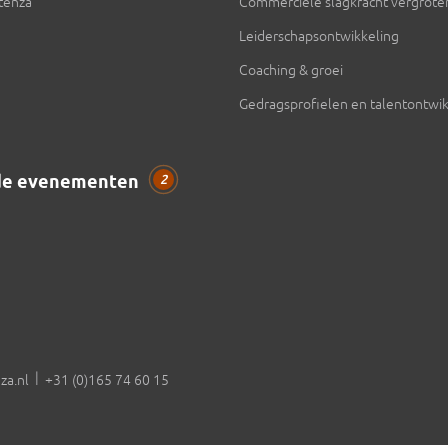
ntenza
Commerciële slagkracht vergrote
Leiderschapsontwikkeling
Coaching & groei
Gedragsprofielen en talentontwik
de evenementen
2
|
za.nl
+31 (0)165 74 60 15