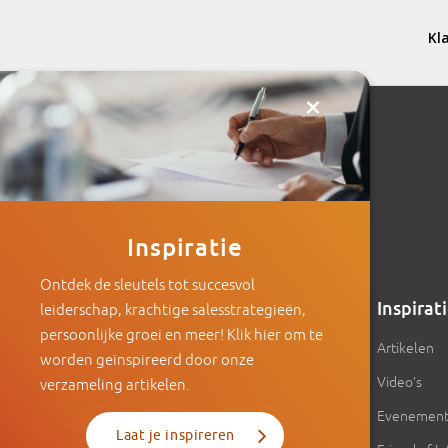
×
Inspiratie
Ontdek de sleutels tot succesvol
Intenza
Inspirat
leiderschap, krachtige salesstrategieën,
persoonlijke groei en meer! Klik hier om te
Over Intenza
Artikelen
worden geïnspireerd door onze
Onze aanpak
Video’s
verzameling artikelen.
Ons team
Evenemen
Laat je inspireren