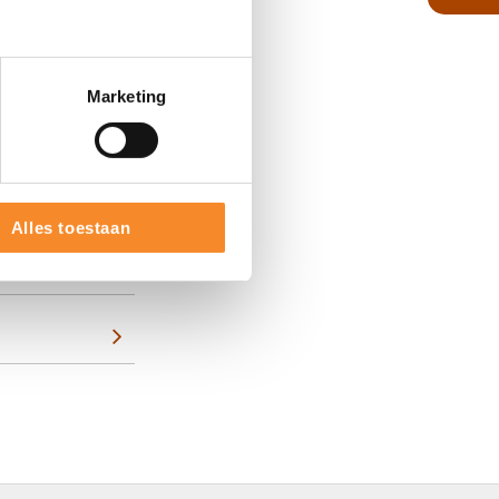
. Ik coach, train
in zelf het
Marketing
Alles toestaan