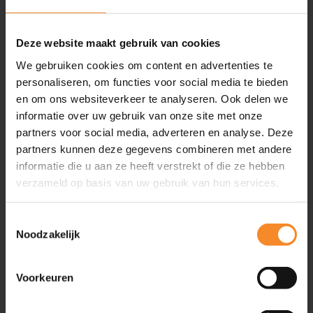
Inspiratie
Artikelen
Deze website maakt gebruik van cookies
Video’s
We gebruiken cookies om content en advertenties te
Evenementen
personaliseren, om functies voor social media te bieden
Friend of Intenza
en om ons websiteverkeer te analyseren. Ook delen we
Podcasts
informatie over uw gebruik van onze site met onze
Boeken
partners voor social media, adverteren en analyse. Deze
partners kunnen deze gegevens combineren met andere
Geplande evenementen
2
informatie die u aan ze heeft verstrekt of die ze hebben
verzameld op basis van uw gebruik van hun services.
Ga snel naar
Toestemmingsselectie
Noodzakelijk
Training & Coaching
Klantgerichtheid verbeteren
Persoonlijke effectiviteit vergroten
Voorkeuren
Commerciële slagkracht vergroten
Leiderschapsontwikkeling