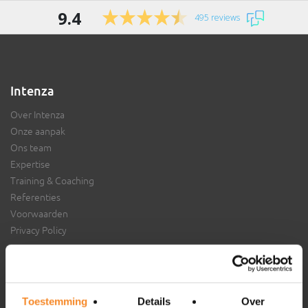
9.4
495 reviews
Intenza
Over Intenza
Onze aanpak
Ons team
Expertise
Training & Coaching
Referenties
Voorwaarden
Privacy Policy
Aansluiten bij Intenza?
Toestemming
Details
Over