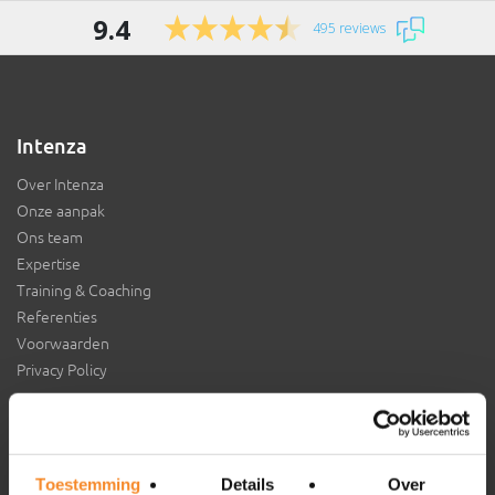
9.4
495 reviews
Intenza
Over Intenza
Onze aanpak
Ons team
Expertise
Training & Coaching
Referenties
Voorwaarden
Privacy Policy
Aansluiten bij Intenza?
Toestemming
Details
Over