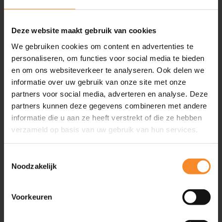
Inspiratie
Artikelen
Deze website maakt gebruik van cookies
Video’s
We gebruiken cookies om content en advertenties te
Evenementen
personaliseren, om functies voor social media te bieden
Friend of Intenza
en om ons websiteverkeer te analyseren. Ook delen we
Podcasts
informatie over uw gebruik van onze site met onze
Boeken
partners voor social media, adverteren en analyse. Deze
partners kunnen deze gegevens combineren met andere
Geplande evenementen
2
informatie die u aan ze heeft verstrekt of die ze hebben
verzameld op basis van uw gebruik van hun services.
Ga snel naar
Toestemmingsselectie
Noodzakelijk
Training & Coaching
Klantgerichtheid verbeteren
Persoonlijke effectiviteit vergroten
Voorkeuren
Commerciële slagkracht vergroten
Leiderschapsontwikkeling