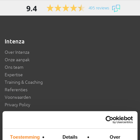
9.4
495 reviews
Intenza
Over Intenza
Onze aanpak
Ons team
Expertise
Training & Coaching
Referenties
Voorwaarden
Privacy Policy
Aansluiten bij Intenza?
Toestemming
Details
Over