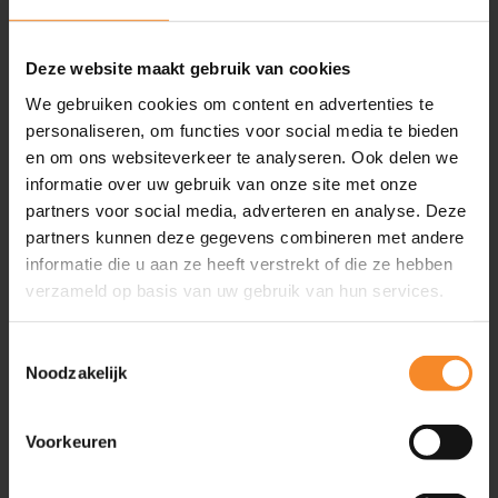
Inspiratie
Artikelen
Deze website maakt gebruik van cookies
Video’s
We gebruiken cookies om content en advertenties te
Evenementen
personaliseren, om functies voor social media te bieden
Friend of Intenza
en om ons websiteverkeer te analyseren. Ook delen we
Podcasts
informatie over uw gebruik van onze site met onze
Boeken
partners voor social media, adverteren en analyse. Deze
partners kunnen deze gegevens combineren met andere
Geplande evenementen
2
informatie die u aan ze heeft verstrekt of die ze hebben
verzameld op basis van uw gebruik van hun services.
Ga snel naar
Toestemmingsselectie
Noodzakelijk
Training & Coaching
Klantgerichtheid verbeteren
Persoonlijke effectiviteit vergroten
Voorkeuren
Commerciële slagkracht vergroten
Leiderschapsontwikkeling