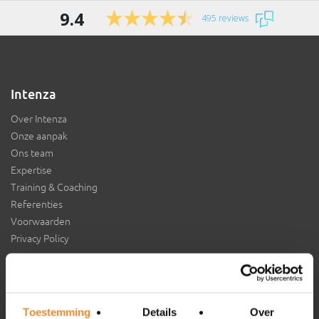
9.4
495 reviews
Intenza
Over Intenza
Onze aanpak
Ons team
Expertise
Training & Coaching
Referenties
Voorwaarden
Privacy Policy
Aansluiten bij Intenza?
Toestemming
Details
Over