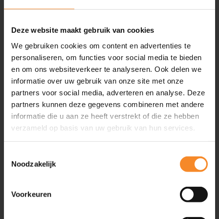
Inspiratie
Artikelen
Deze website maakt gebruik van cookies
Video’s
We gebruiken cookies om content en advertenties te
Evenementen
personaliseren, om functies voor social media te bieden
Friend of Intenza
en om ons websiteverkeer te analyseren. Ook delen we
Podcasts
informatie over uw gebruik van onze site met onze
Boeken
partners voor social media, adverteren en analyse. Deze
partners kunnen deze gegevens combineren met andere
Geplande evenementen
2
informatie die u aan ze heeft verstrekt of die ze hebben
verzameld op basis van uw gebruik van hun services.
Ga snel naar
Toestemmingsselectie
Noodzakelijk
Training & Coaching
Klantgerichtheid verbeteren
Persoonlijke effectiviteit vergroten
Voorkeuren
Commerciële slagkracht vergroten
Leiderschapsontwikkeling