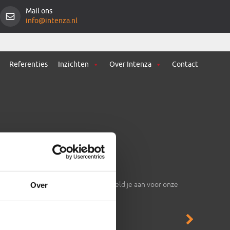
Mail ons
info@intenza.nl
Referenties
Inzichten
Over Intenza
Contact
Nieuwsbrief
Laat je inspireren. Meld je aan voor onze
Over
nieuwsbrief
en