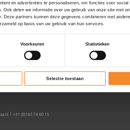
ent en advertenties te personaliseren, om functies voor social
ntenza
Commerciële slagkracht vergrote
. Ook delen we informatie over uw gebruik van onze site met on
Leiderschapsontwikkeling
e. Deze partners kunnen deze gegevens combineren met andere i
erzameld op basis van uw gebruik van hun services.
Coaching & groei
Gedragsprofielen en talentontwik
Voorkeuren
Statistieken
de evenementen
2
Selectie toestaan
|
za.nl
+31 (0)165 74 60 15