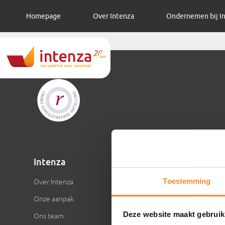
Homepage
Over Intenza
Ondernemen bij I
Intenza
Inspirat
Toestemming
Over Intenza
Artikelen
Onze aanpak
Video’s
Deze website maakt gebruik
Ons team
Evenemen