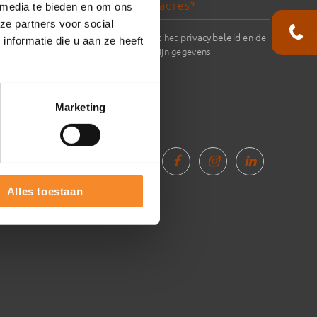
 media te bieden en om ons
n
ze partners voor social
privacybeleid
Ik ga akkoord met het
en de
nformatie die u aan ze heeft
verwerking van mijn gegevens
keling
Marketing
Alles toestaan