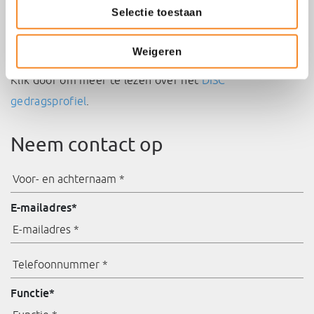
Selectie toestaan
DISC module In de Digitale Realisatie Omgeving van
Intenza.
Weigeren
Klik door om meer te lezen over het
DISC
gedragsprofiel
.
Neem contact op
Voor-
en
achternaam
E-mailadres
*
*
*
Telefoonnummer
*
Functie
*