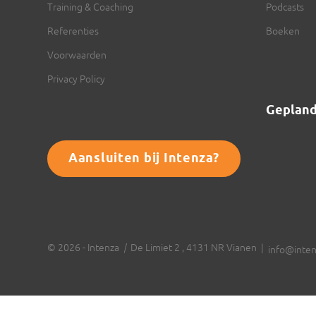
Training & Coaching
Podcasts
Referenties
Boeken
Voorwaarden
Privacy Policy
Geplan
Aansluiten bij Intenza?
© 2026 - Intenza
|
De Limiet 2 , 4131 NR Vianen |
info@inten