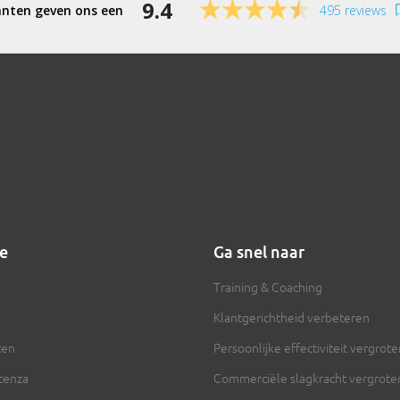
9.4
495 reviews
ie
Ga snel naar
Training & Coaching
Klantgerichtheid verbeteren
ten
Persoonlijke effectiviteit vergrot
ntenza
Commerciële slagkracht vergrote