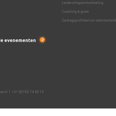
Leiderschapsontwikkeling
Coaching & groei
Gedragsprofielen en talentontwik
de evenementen
2
|
za.nl
+31 (0)165 74 60 15