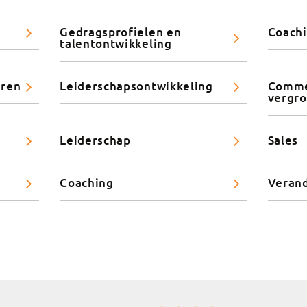
Gedragsprofielen en
Coachi
talentontwikkeling
eren
Leiderschapsontwikkeling
Commer
vergr
Leiderschap
Sales
Coaching
Veran