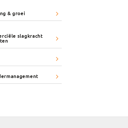
ng & groei
ciële slagkracht
oten
dermanagement