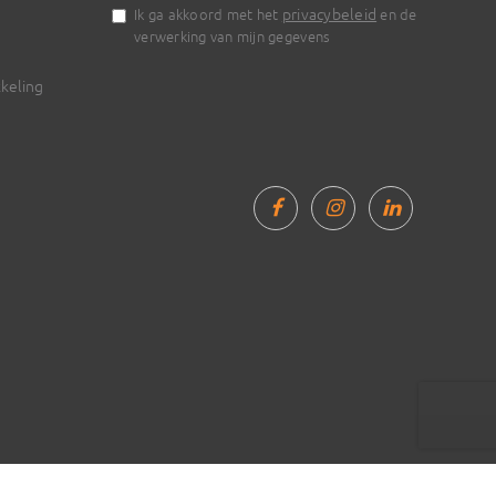
privacybeleid
Ik ga akkoord met het
en de
verwerking van mijn gegevens
keling