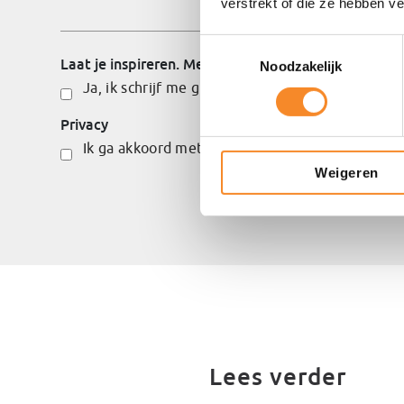
verstrekt of die ze hebben v
Toestemmingsselectie
Laat je inspireren. Meld je aan voor onze nieuwsbrie
Noodzakelijk
Ja, ik schrijf me graag in!
Privacy
Ik ga akkoord met het
privacybeleid
en de verwe
Weigeren
Lees verder