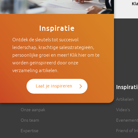
Inspiratie
Ontdek de sleutels tot succesvol
leiderschap, krachtige salesstrategieën,
persoonlijke groei en meer! Klik hier om te
worden geïnspireerd door onze
verzameling artikelen.
Laat je inspireren
Intenza
Inspirat
Over Intenza
Artikelen
Onze aanpak
Video’s
Ons team
Evenemen
Expertise
Friend of I