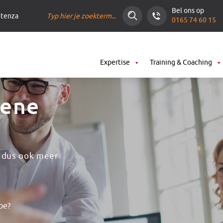
Bel ons op
ntenza
0165 74 60 15
Expertise
Training & Coaching
oene
 dus ook meer
oe?