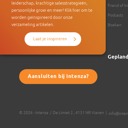
leiderschap, krachtige salesstrategieën,
Expertise
Friend of I
persoonlijke groei en meer! Klik hier om te
Training & Coaching
Podcasts
worden geïnspireerd door onze
verzameling artikelen.
Referenties
Boeken
Voorwaarden
Laat je inspireren
Privacy Policy
Geplan
Aansluiten bij Intenza?
© 2026 - Intenza
|
De Limiet 2 , 4131 NR Vianen |
info@inten