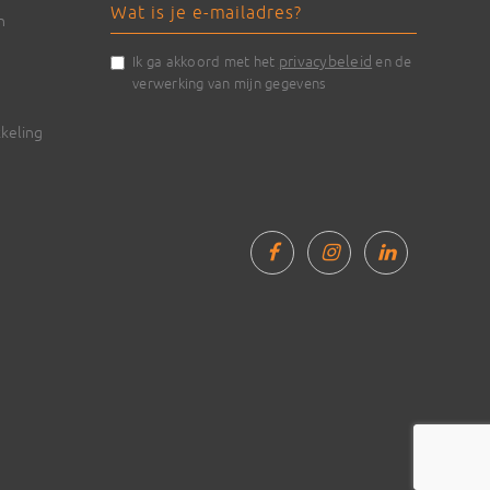
n
privacybeleid
Ik ga akkoord met het
en de
verwerking van mijn gegevens
keling