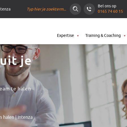
Bel ons op
ntenza
0165 74 60 15
Expertise
Training & Coaching
it je
team te halen
 halen | Intenza