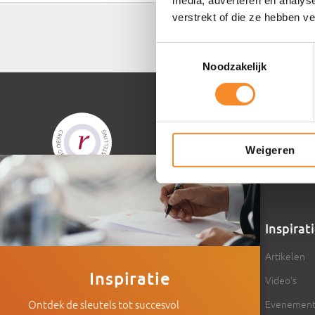
media, adverteren en analys
verstrekt of die ze hebben v
Toestemmingsselectie
Noodzakelijk
Weigeren
×
Intenza
Inspirat
Over Intenza
Artikelen
Inspiratie
Onze aanpak
Video’s
Ons team
Evenemen
Ontdek de sleutels tot succesvol