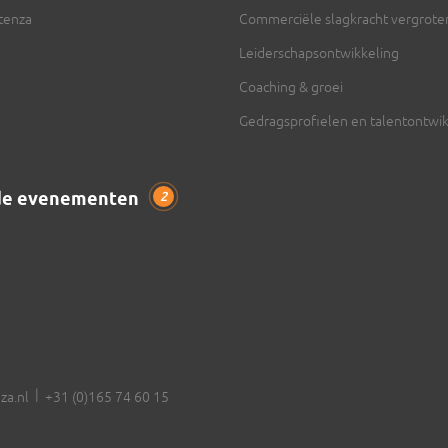
ntenza
Commerciële slagkracht vergrote
Leiderschapsontwikkeling
Coaching & groei
Gedragsprofielen en talentontwik
de evenementen
2
|
za.nl
+31 (0)165 74 60 15