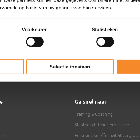
e. Deze partners kunnen deze gegevens combineren met andere i
erzameld op basis van uw gebruik van hun services.
9.4
495 reviews
Voorkeuren
Statistieken
Selectie toestaan
ie
Ga snel naar
Training & Coaching
Klantgerichtheid verbeteren
ten
Persoonlijke effectiviteit vergrot