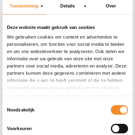
Toestemming
Details
Over
Lees verder
Deze website maakt gebruik van cookies
We gebruiken cookies om content en advertenties te
Grip op werk en energie
personaliseren, om functies voor social media te bieden
en om ons websiteverkeer te analyseren. Ook delen we
informatie over uw gebruik van onze site met onze
Gedragsprofielen en
partners voor social media, adverteren en analyse. Deze
talentontwikkeling
partners kunnen deze gegevens combineren met andere
informatie die u aan ze heeft verstrekt of die ze hebben
Coaching & groei
verzameld op basis van uw gebruik van hun services.
Toestemmingsselectie
Klantgerichtheid verbeteren
Noodzakelijk
Leiderschapsontwikkeling
Voorkeuren