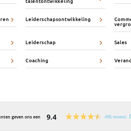
talentontwikkeling
eren
Leiderschapsontwikkeling
Commer
vergr
Leiderschap
Sales
Coaching
Veran
9.4
495 reviews