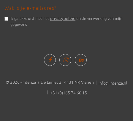
privacybeleid
Ik ga akkoord met het
en de verwerking van mijn
gegevens
© 2026 - Intenza
|
De Limiet 2 , 4131 NR Vianen |
info@intenza.nl
|
+31 (0)165 74 60 15