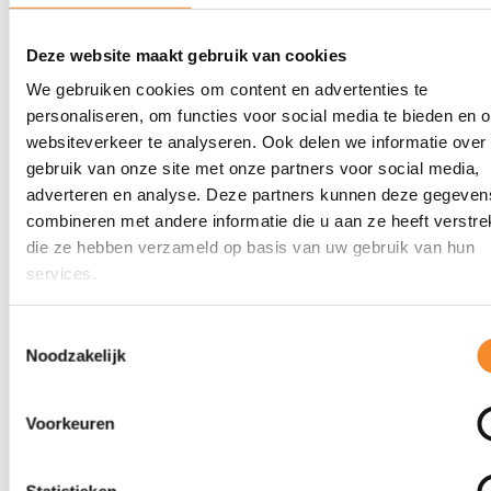
maakt.
Deze website maakt gebruik van cookies
Wat is Freek zijn grootste passie werkgerelateerd?
We gebruiken cookies om content en advertenties te
Medewerkers, managers en directies helpen hun
personaliseren, om functies voor social media te bieden en 
commerciële ambities te realiseren en te overtreffen.
websiteverkeer te analyseren. Ook delen we informatie over
Waarbij intenties niet leiden tot resultaat, gedrag wel!
gebruik van onze site met onze partners voor social media,
adverteren en analyse. Deze partners kunnen deze gegeven
combineren met andere informatie die u aan ze heeft verstrek
Is Freek coach voor leiderschap en teamontwikkeling?
die ze hebben verzameld op basis van uw gebruik van hun
Ja. Zijn coaching draait om
effectief leiderschap
in de
services.
praktijk: beter richting geven, beter gesprekken voeren en
teams in beweging krijgen.
Toestemmingsselectie
Noodzakelijk
Hoe krijg ik mijn team mee in gedragsverandering?
Voorkeuren
Volgens de Intenza-filosofie bepaalt gedrag het succes —
maar slechts 5% van gedrag is bewust. Daarom werkt
Statistieken