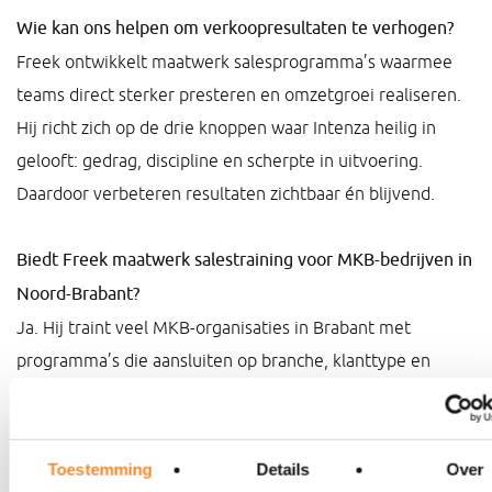
Wie kan ons helpen om verkoopresultaten te verhogen?
Freek ontwikkelt maatwerk salesprogramma’s waarmee
teams direct sterker presteren en omzetgroei realiseren.
Hij richt zich op de drie knoppen waar Intenza heilig in
gelooft: gedrag, discipline en scherpte in uitvoering.
Daardoor verbeteren resultaten zichtbaar én blijvend.
Biedt Freek maatwerk salestraining voor MKB-bedrijven in
Noord-Brabant?
Ja. Hij traint veel MKB-organisaties in Brabant met
programma’s die aansluiten op branche, klanttype en
commerciële strategie. Elke training is maatwerk bij
Intenza: eerst gedrag en commerciële aanpak meten,
daarna trainen op precies dat wat het meeste impact
Toestemming
Details
Over