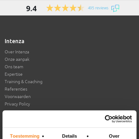
9.4
495 reviews
Intenza
Over Intenza
Onze aanpak
Ons team
Expertise
Training & Coaching
Referenties
Voorwaarden
Privacy Policy
Aansluiten bij Intenza?
Toestemming
Details
Over