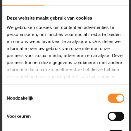
Inspiratie
Artikelen
Deze website maakt gebruik van cookies
Video’s
We gebruiken cookies om content en advertenties te
Evenementen
personaliseren, om functies voor social media te bieden
Friend of Intenza
en om ons websiteverkeer te analyseren. Ook delen we
Podcasts
informatie over uw gebruik van onze site met onze
Boeken
partners voor social media, adverteren en analyse. Deze
partners kunnen deze gegevens combineren met andere
Geplande evenementen
2
informatie die u aan ze heeft verstrekt of die ze hebben
verzameld op basis van uw gebruik van hun services.
Ga snel naar
Toestemmingsselectie
Noodzakelijk
Training & Coaching
Klantgerichtheid verbeteren
Persoonlijke effectiviteit vergroten
Voorkeuren
Commerciële slagkracht vergroten
Leiderschapsontwikkeling