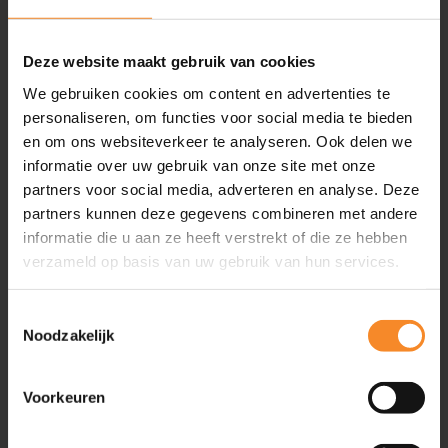
Inspiratie
Artikelen
Deze website maakt gebruik van cookies
Video’s
We gebruiken cookies om content en advertenties te
Evenementen
personaliseren, om functies voor social media te bieden
Friend of Intenza
en om ons websiteverkeer te analyseren. Ook delen we
Podcasts
informatie over uw gebruik van onze site met onze
Boeken
partners voor social media, adverteren en analyse. Deze
partners kunnen deze gegevens combineren met andere
Geplande evenementen
2
informatie die u aan ze heeft verstrekt of die ze hebben
verzameld op basis van uw gebruik van hun services.
Ga snel naar
Toestemmingsselectie
Noodzakelijk
Training & Coaching
Klantgerichtheid verbeteren
Persoonlijke effectiviteit vergroten
Voorkeuren
Commerciële slagkracht vergroten
Leiderschapsontwikkeling