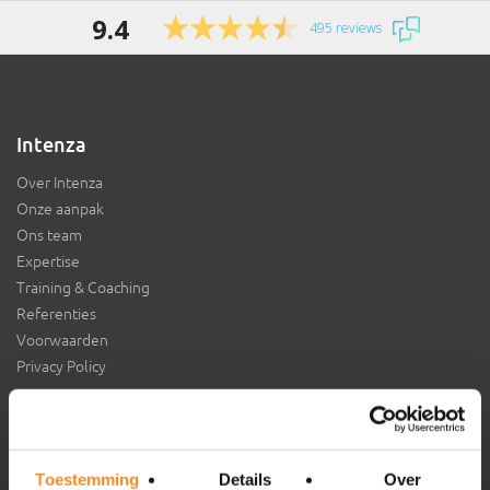
9.4
495 reviews
Intenza
Over Intenza
Onze aanpak
Ons team
Expertise
Training & Coaching
Referenties
Voorwaarden
Privacy Policy
Aansluiten bij Intenza?
Toestemming
Details
Over