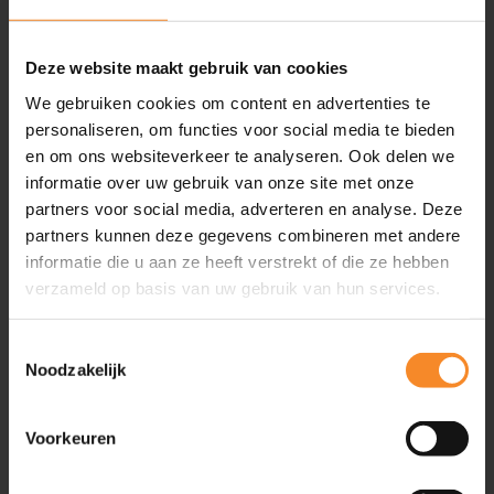
Inspiratie
Artikelen
Deze website maakt gebruik van cookies
Video’s
We gebruiken cookies om content en advertenties te
Evenementen
personaliseren, om functies voor social media te bieden
Friend of Intenza
en om ons websiteverkeer te analyseren. Ook delen we
Podcasts
informatie over uw gebruik van onze site met onze
Boeken
partners voor social media, adverteren en analyse. Deze
partners kunnen deze gegevens combineren met andere
Geplande evenementen
2
informatie die u aan ze heeft verstrekt of die ze hebben
verzameld op basis van uw gebruik van hun services.
Ga snel naar
Toestemmingsselectie
Noodzakelijk
Training & Coaching
Klantgerichtheid verbeteren
Persoonlijke effectiviteit vergroten
Voorkeuren
Commerciële slagkracht vergroten
Leiderschapsontwikkeling