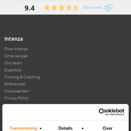
9.4
495 reviews
Intenza
Over Intenza
Onze aanpak
Ons team
Expertise
Training & Coaching
Referenties
Voorwaarden
Privacy Policy
Aansluiten bij Intenza?
Toestemming
Details
Over