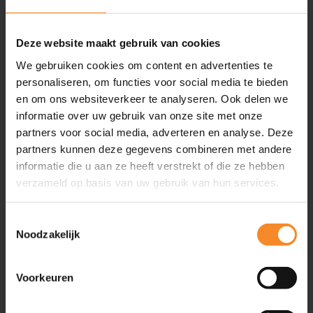
Inspiratie
Artikelen
Deze website maakt gebruik van cookies
Video’s
We gebruiken cookies om content en advertenties te
Evenementen
personaliseren, om functies voor social media te bieden
Friend of Intenza
en om ons websiteverkeer te analyseren. Ook delen we
Podcasts
informatie over uw gebruik van onze site met onze
Boeken
partners voor social media, adverteren en analyse. Deze
partners kunnen deze gegevens combineren met andere
Geplande evenementen
2
informatie die u aan ze heeft verstrekt of die ze hebben
verzameld op basis van uw gebruik van hun services.
Ga snel naar
Toestemmingsselectie
Noodzakelijk
Training & Coaching
Klantgerichtheid verbeteren
Persoonlijke effectiviteit vergroten
Voorkeuren
Commerciële slagkracht vergroten
Leiderschapsontwikkeling