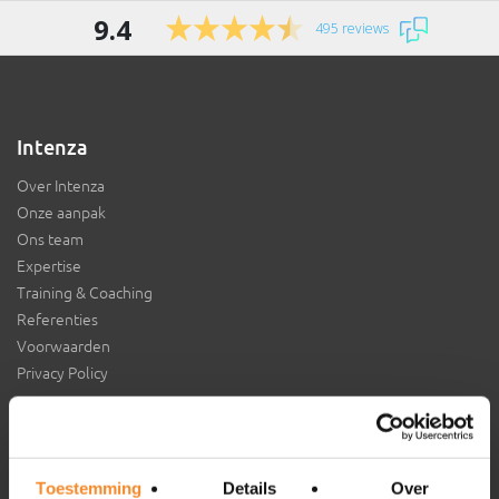
9.4
495 reviews
Intenza
Over Intenza
Onze aanpak
Ons team
Expertise
Training & Coaching
Referenties
Voorwaarden
Privacy Policy
Aansluiten bij Intenza?
Toestemming
Details
Over