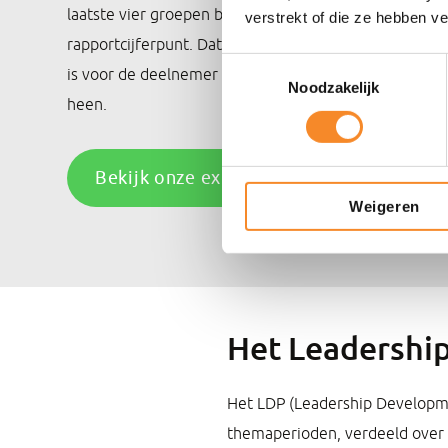
laatste vier groepen bedroeg de gemiddelde stijging
verstrekt of die ze hebben v
rapportcijferpunt. Dat is geen marginale verbetering
Toestemmingsselectie
is voor de deelnemer zelf, voor de leidinggevende é
Noodzakelijk
heen.
Bekijk onze expertise
Weigeren
Het Leadersh
Het LDP (Leadership Developmen
themaperioden, verdeeld over