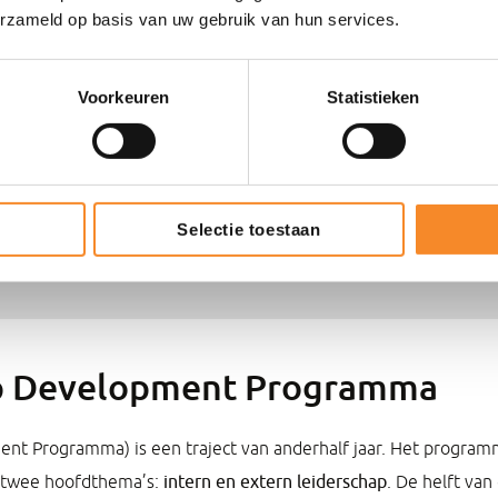
 per groep gemiddeld een
erzameld op basis van uw gebruik van hun services.
, maar een groei die merkbaar
n voor de teamleden om hen
Voorkeuren
Statistieken
Selectie toestaan
ip Development Programma
t Programma) is een traject van anderhalf jaar. Het programma
 twee hoofdthema’s:
intern en extern leiderschap
. De helft van