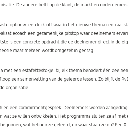
ganisatie. De andere helft op de klant, de markt en ondernemers
ste opbouw: een kick-off waarin het nieuwe thema centraal sta
ealisatiecoach een gezamenlijke pitstop waar deelnemers ervar
atste is een concrete opdracht die de deelnemer direct in de eig
 theorie maar meteen wordt omgezet in gedrag.
 met een estafettestokje: bij elk thema benadert één deelne
afloop een samenvatting van de geleerde lessen. Zo blijft de Rv
de organisatie.
tch en een commitmentgesprek. Deelnemers worden aangedragen
 wat ze willen ontwikkelen. Het programma sluiten ze af met 
ze begonnen, wat hebben ze geleerd, en waar staan ze nu? Een 