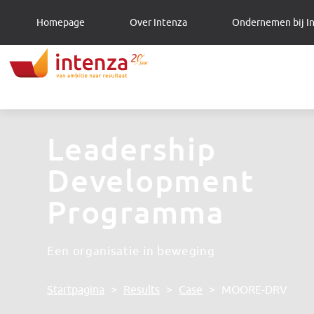
Homepage
Over Intenza
Ondernemen bij I
Leadership
Development
Programma
Een organisatie in beweging
Startpagina
>
Results
>
Case
>
MOORE-DRV