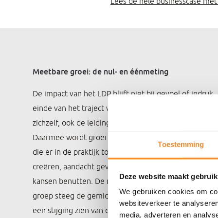
Lees de hele businesscase me
Meetbare groei: de nul- en éénmeting
De impact van het LDP blijft niet bij gevoel of indruk
einde van het traject vindt een meting plaats. Niet 
zichzelf, ook de leidinggevende en minimaal vijf tea
Daarmee wordt groei zichtbaar vanuit verschillende 
Toestemming
die er in de praktijk toe doen: veranderingen doorvoe
creëren, aandacht geven aan het team, zichtbaar zijn
Deze website maakt gebruik
kansen benutten. De resultaten zijn consistent en ov
We gebruiken cookies om cont
groep steeg de gemiddelde score van een 7,0 naar een
websiteverkeer te analyseren
een stijging zien van een 6,4 naar een 7,3. En het beel
media, adverteren en analys