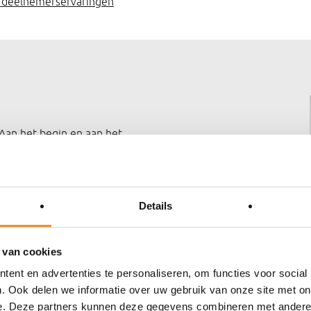
t deelnemerservaringen
. Aan het begin en aan het
alleen de deelnemer beoordeelt
mleden geven hun oordeel.
perspectieven en op de punten
Details
ren, een lerende cultuur
 in de regio en commerciële
 van cookies
ertuigend. Bij de meest recente
ent en advertenties te personaliseren, om functies voor social
 7,7. De groep daarvoor liet
. Ook delen we informatie over uw gebruik van onze site met on
d is structureel: over de
e. Deze partners kunnen deze gegevens combineren met andere i