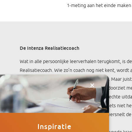
1-meting aan het einde maken d
De Intenza Realisatiecoach
Wat in alle persoonlijke leerverhalen terugkomt, is de
Realisatiecoach. Wie zo’n coach nog niet kent, wordt a
direct, confronterend en zonder omwegen. Maar juist
×
na afloop het meest waarderen. De coach doorziet me
drijft, waar iemand op aangaat en waar de echte uitd
deelnemer dat zelf heeft benoemd. Als je iets niet h
benoemd. Als je ergens doorheen breekt, versnelt de
Inspiratie