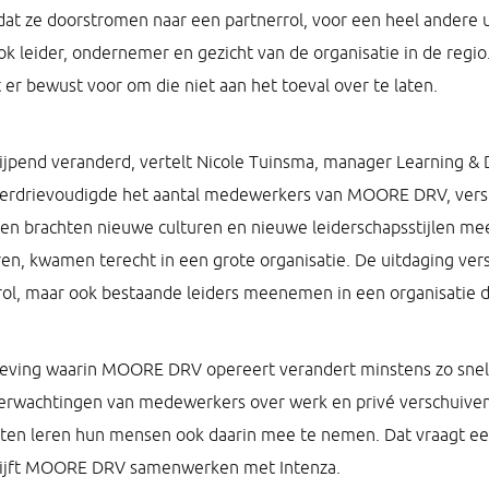
at ze doorstromen naar een partnerrol, voor een heel andere u
ook leider, ondernemer en gezicht van de organisatie in de regi
r bewust voor om die niet aan het toeval over te laten.
ngrijpend veranderd, vertelt Nicole Tuinsma, manager Learning
verdrievoudigde het aantal medewerkers van MOORE DRV, versp
en brachten nieuwe culturen en nieuwe leiderschapsstijlen mee
en, kwamen terecht in een grote organisatie. De uitdaging vers
rol, maar ook bestaande leiders meenemen in een organisatie d
eving waarin MOORE DRV opereert verandert minstens zo snel. A
 verwachtingen van medewerkers over werk en privé verschuiven.
ten leren hun mensen ook daarin mee te nemen. Dat vraagt ee
blijft MOORE DRV samenwerken met Intenza.