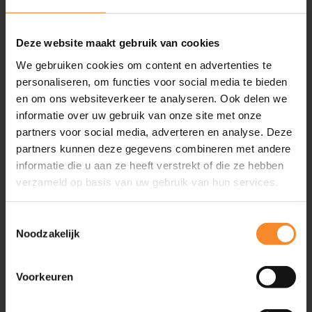
Inspiratie
Artikelen
Deze website maakt gebruik van cookies
Video’s
We gebruiken cookies om content en advertenties te
Evenementen
personaliseren, om functies voor social media te bieden
Friend of Intenza
en om ons websiteverkeer te analyseren. Ook delen we
Podcasts
informatie over uw gebruik van onze site met onze
Boeken
partners voor social media, adverteren en analyse. Deze
partners kunnen deze gegevens combineren met andere
Geplande evenementen
2
informatie die u aan ze heeft verstrekt of die ze hebben
verzameld op basis van uw gebruik van hun services.
Ga snel naar
Toestemmingsselectie
Noodzakelijk
Training & Coaching
Klantgerichtheid verbeteren
Persoonlijke effectiviteit vergroten
Voorkeuren
Commerciële slagkracht vergroten
Leiderschapsontwikkeling