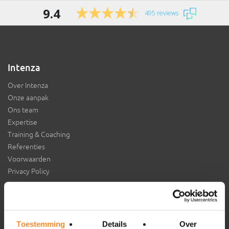
9.4
495 reviews
Intenza
Over Intenza
Onze aanpak
Ons team
Expertise
Training & Coaching
Referenties
Voorwaarden
Privacy Policy
Aansluiten bij Intenza?
Toestemming
Details
Over