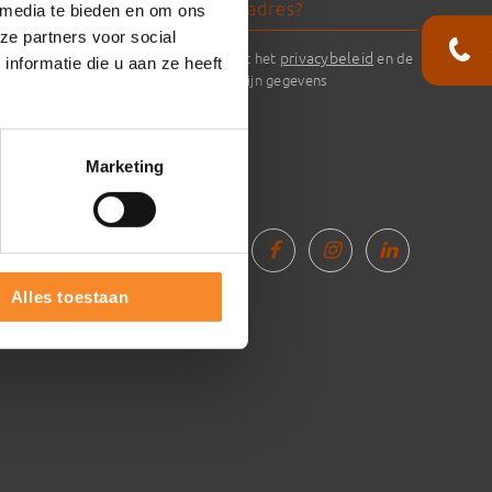
 media te bieden en om ons
n
ze partners voor social
privacybeleid
Ik ga akkoord met het
en de
nformatie die u aan ze heeft
verwerking van mijn gegevens
keling
Marketing
Alles toestaan