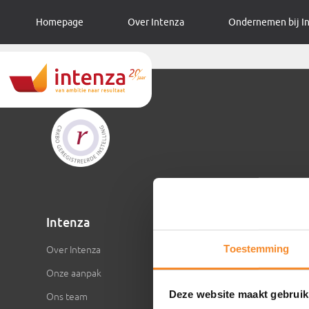
Homepage
Over Intenza
Ondernemen bij I
Intenza
Inspirat
Toestemming
Over Intenza
Artikelen
Onze aanpak
Video’s
Deze website maakt gebruik
Ons team
Evenemen