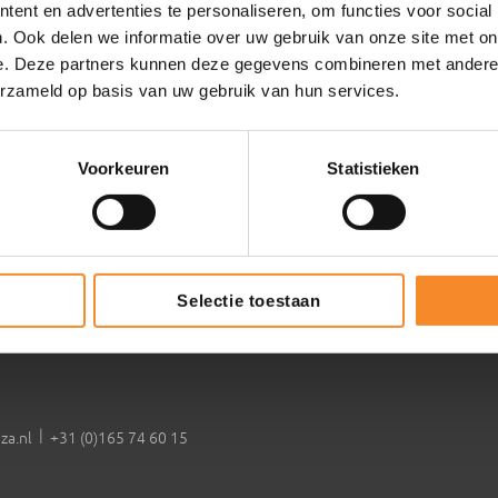
ent en advertenties te personaliseren, om functies voor social
ntenza
Commerciële slagkracht vergrote
. Ook delen we informatie over uw gebruik van onze site met on
Leiderschapsontwikkeling
e. Deze partners kunnen deze gegevens combineren met andere i
erzameld op basis van uw gebruik van hun services.
Coaching & groei
Gedragsprofielen en talentontwik
Voorkeuren
Statistieken
de evenementen
2
Selectie toestaan
|
za.nl
+31 (0)165 74 60 15