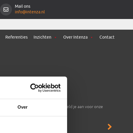
Mail ons
info@intenza.nl
Referenties
Inzichten
Over Intenza
Contact
Nieuwsbrief
Laat je inspireren. Meld je aan voor onze
Over
nieuwsbrief
en