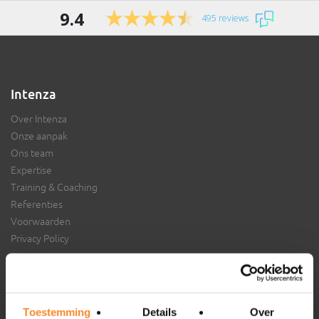
9.4
495 reviews
Intenza
Over Intenza
Onze aanpak
Ons team
Expertise
Training & Coaching
Referenties
Voorwaarden
Privacy Policy
Aansluiten bij Intenza?
Toestemming
Details
Over