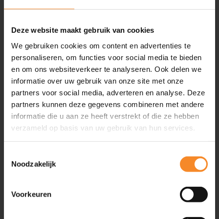
Inspiratie
Artikelen
Deze website maakt gebruik van cookies
Video’s
We gebruiken cookies om content en advertenties te
Evenementen
personaliseren, om functies voor social media te bieden
Friend of Intenza
en om ons websiteverkeer te analyseren. Ook delen we
Podcasts
informatie over uw gebruik van onze site met onze
Boeken
partners voor social media, adverteren en analyse. Deze
partners kunnen deze gegevens combineren met andere
Geplande evenementen
2
informatie die u aan ze heeft verstrekt of die ze hebben
verzameld op basis van uw gebruik van hun services.
Ga snel naar
Toestemmingsselectie
Noodzakelijk
Training & Coaching
Klantgerichtheid verbeteren
Persoonlijke effectiviteit vergroten
Voorkeuren
Commerciële slagkracht vergroten
Leiderschapsontwikkeling