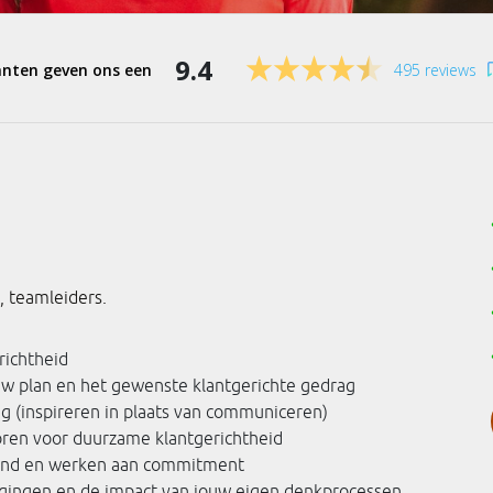
9.4
495 reviews
, teamleiders.
richtheid
uw plan en het gewenste klantgerichte gedrag
 (inspireren in plaats van communiceren)
oren voor duurzame klantgerichtheid
nd en werken aan commitment
igingen en de impact van jouw eigen denkprocessen