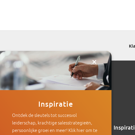
×
Inspiratie
Ontdek de sleutels tot succesvol
leiderschap, krachtige salesstrategieën,
Intenza
Inspirat
persoonlijke groei en meer! Klik hier om te