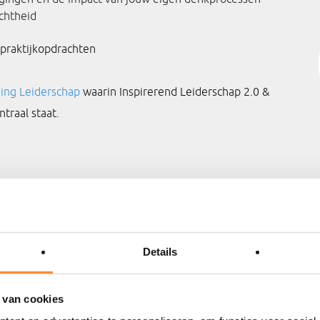
chtheid
 praktijkopdrachten
ning Leiderschap
waarin Inspirerend Leiderschap 2.0 &
raal staat.
Neem contact op
Details
 van cookies
eer informatie
Ik wil me inschr