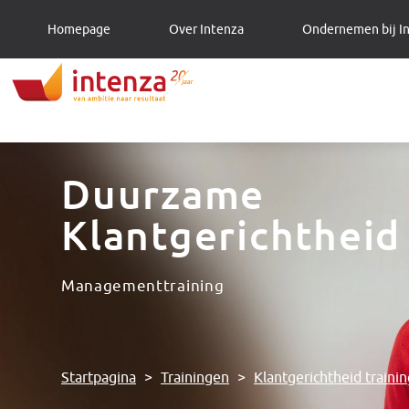
Homepage
Over Intenza
Ondernemen bij I
Duurzame
Klantgerichtheid
Managementtraining
Startpagina
>
Trainingen
>
Klantgerichtheid traini