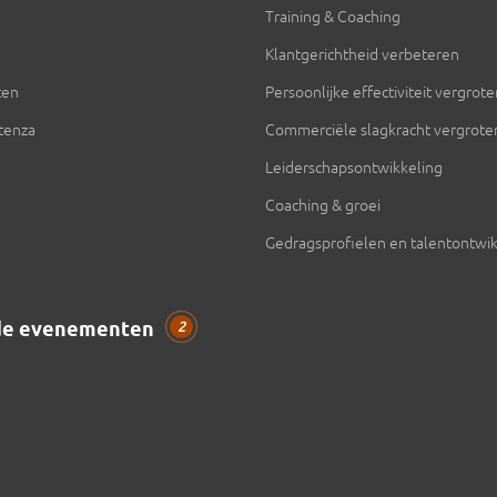
Training & Coaching
Klantgerichtheid verbeteren
ten
Persoonlijke effectiviteit vergrot
ntenza
Commerciële slagkracht vergrote
Leiderschapsontwikkeling
Coaching & groei
Gedragsprofielen en talentontwik
de evenementen
2