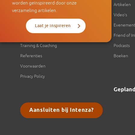
worden geïnspireerd door onze
Over Intenza
Artikelen
verzameling artikelen.
Onze aanpak
Video’s
Ons team
Evenemen
Laat je inspireren
Expertise
Friend of I
Training & Coaching
Podcasts
Referenties
Boeken
Voorwaarden
Privacy Policy
Geplan
Aansluiten bij Intenza?