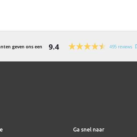
9.4
495 reviews
ie
Ga snel naar