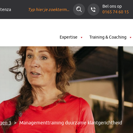
Zoeken
Bel ons op
ntenza
0165 74 60 15
Expertise
Training & Coaching
ngen 3
>
Managementtraining duurzame klantgerichtheid