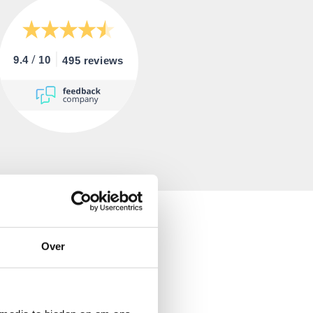
/
9.4
10
495 reviews
Over
ijven voor deze training