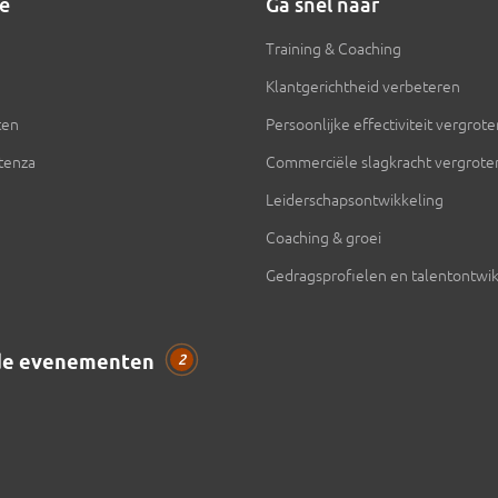
ie
Ga snel naar
Training & Coaching
Klantgerichtheid verbeteren
ten
Persoonlijke effectiviteit vergrot
ntenza
Commerciële slagkracht vergrote
Leiderschapsontwikkeling
Coaching & groei
Gedragsprofielen en talentontwik
de evenementen
2