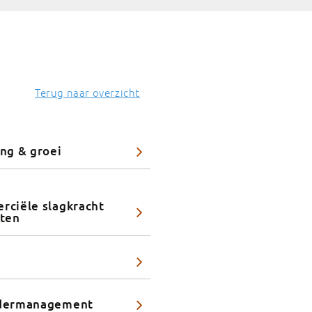
Terug naar overzicht
ng & groei
ciële slagkracht
oten
dermanagement