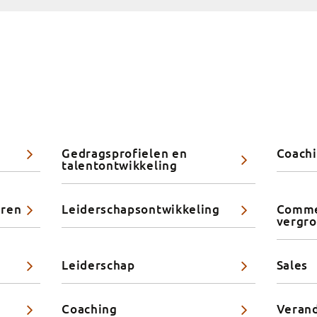
Gedragsprofielen en
Coachi
talentontwikkeling
eren
Leiderschapsontwikkeling
Commer
vergr
Leiderschap
Sales
Coaching
Veran