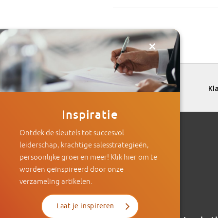
×
Inspiratie
Ontdek de sleutels tot succesvol
leiderschap, krachtige salesstrategieën,
persoonlijke groei en meer! Klik hier om te
worden geïnspireerd door onze
verzameling artikelen.
Laat je inspireren