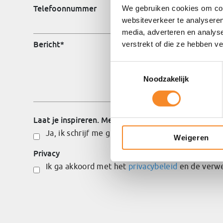
Telefoonnummer
We gebruiken cookies om cont
websiteverkeer te analyseren
media, adverteren en analys
Bericht
*
verstrekt of die ze hebben v
Toestemmingsselectie
Noodzakelijk
Laat je inspireren. Meld je aan voor onze nieuwsbrie
Ja, ik schrijf me graag in!
Weigeren
Privacy
Ik ga akkoord met het
privacybeleid
en de verwe