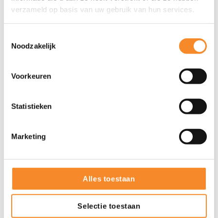
verzameld op basis van uw gebruik van hun services.
Grip op werk en energie
Toestemmingsselectie
Noodzakelijk
Gedragsprofielen en
talentontwikkeling
Voorkeuren
Coaching & groei
Statistieken
Klantgerichtheid verbeteren
Marketing
Leiderschapsontwikkeling
Alles toestaan
Commerciële slagkracht vergroten
Selectie toestaan
Expertise