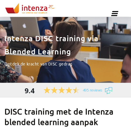
Intenza DISC training via
Blended Learning
Ontdek de kracht van DISC gedrag
9.4
495 reviews
DISC training met de Intenza
blended learning aanpak