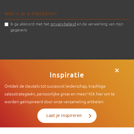
privacybeleid
Ik ga akkoord met het
en de verwerking van mijn
gegevens
×
Inspiratie
Ontdek de sleutels tot succesvol leiderschap, krachtige
© 2026 - Intenza
|
De Limiet 2 , 4131 NR Vianen |
info@intenza.nl
salesstrategieën, persoonlijke groei en meer! Klik hier om te
|
+31 (0)165 74 60 15
worden geïnspireerd door onze verzameling artikelen.
Laat je inspireren