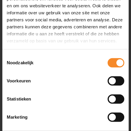
en om ons websiteverkeer te analyseren. Ook delen we
Training & Coaching
informatie over uw gebruik van onze site met onze
Referenties
partners voor social media, adverteren en analyse. Deze
Voorwaarden
partners kunnen deze gegevens combineren met andere
Privacy Policy
informatie die u aan ze heeft verstrekt of die ze hebben
Aansluiten bij Intenza?
verzameld op basis van uw gebruik van hun services.
Toestemmingsselectie
Noodzakelijk
Inspiratie
Artikelen
Voorkeuren
Video’s
Evenementen
Friend of Intenza
Statistieken
Podcasts
Boeken
Marketing
Geplande evenementen
2