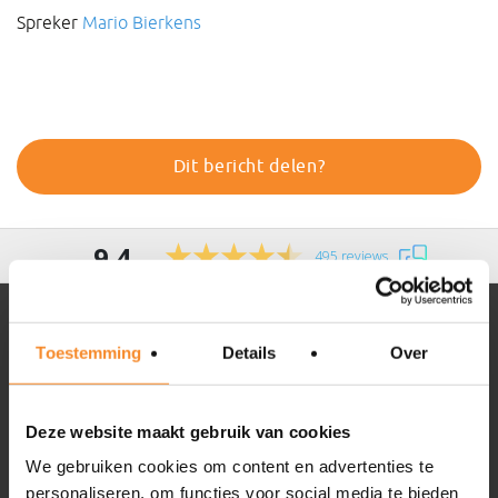
Spreker
Mario Bierkens
Dit bericht delen?
9.4
495 reviews
Toestemming
Details
Over
Intenza
Over Intenza
Deze website maakt gebruik van cookies
Onze aanpak
We gebruiken cookies om content en advertenties te
Ons team
personaliseren, om functies voor social media te bieden
Expertise