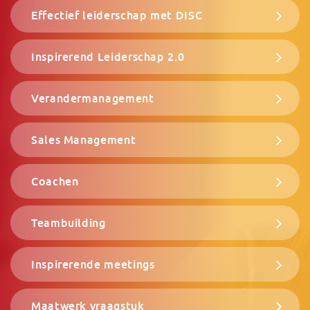
Effectief leiderschap met DISC
Inspirerend Leiderschap 2.0
Verandermanagement
Sales Management
Coachen
Teambuilding
Inspirerende meetings
Maatwerk vraagstuk