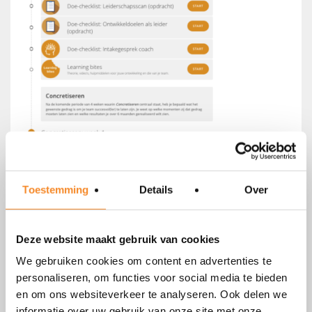
Aan de slag
Toestemming
Details
Over
Bestellen/ bel me terug
*
Bel me terug voor meer informatie.
Deze website maakt gebruik van cookies
We gebruiken cookies om content en advertenties te
Ik bestel graag de Leiderschap Succes Aanpak,
personaliseren, om functies voor social media te bieden
inclusief 1 jaar toegang tot online leeromgeving. Ik
ontvang apart de factuur à € 2.495,- exclusief BTW.
en om ons websiteverkeer te analyseren. Ook delen we
Voornaam
*
informatie over uw gebruik van onze site met onze