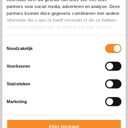
partners voor social media, adverteren en analyse. Deze
partners kunnen deze gegevens combineren met andere
Achternaam
*
informatie die u aan ze heeft verstrekt of die ze hebben
verzameld op basis van uw gebruik van hun services.
Emailadres
*
Toestemmingsselectie
Noodzakelijk
Telefoonnummer
*
Voorkeuren
Functie
*
Statistieken
Bedrijfsnaam
*
Marketing
Straat + huisnummer
*
Alles toestaan