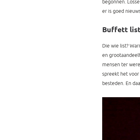
begonnen. Losse e
er is goed nieuws
Buffett lis
Die wie list? Wa
en grootaandeelho
mensen ter werel
spreekt het voor 
besteden. En daa