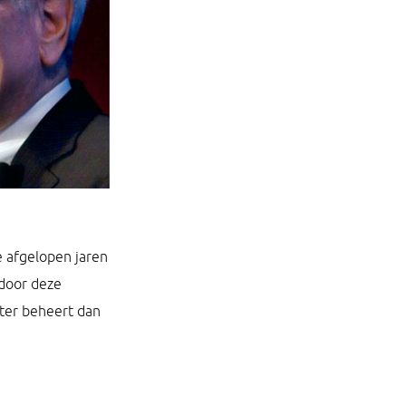
e afgelopen jaren
 door deze
eter beheert dan