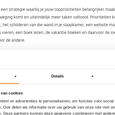
s een strategie waarbij je jouw topprioriteiten belangrijker maa
weging komt en uiteindelijk meer taken voltooid. Prioriteiten ku
t, het schilderen van die wand in je slaapkamer, een website ma
s vieren, een boek lezen, de vakantie boeken en daarvoor de six
oor de andere.
Details
SCHRIJF JOUW 25 PRIORITEITEN OP
 van cookies
ent en advertenties te personaliseren, om functies voor social
. Ook delen we informatie over uw gebruik van onze site met on
e. Deze partners kunnen deze gegevens combineren met andere i