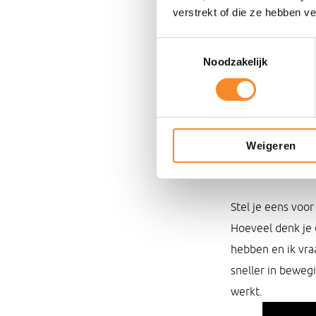
Je zult zien dat 
verstrekt of die ze hebben v
verwacht.
Dan nu
Toestemmingsselectie
Breng focu
Noodzakelijk
Waarom is focus 
wat je gaat doen
Bovendien kom je
Weigeren
door Stanford Uni
Stel je eens voor
Hoeveel denk je d
hebben en ik vra
sneller in bewegi
werkt.