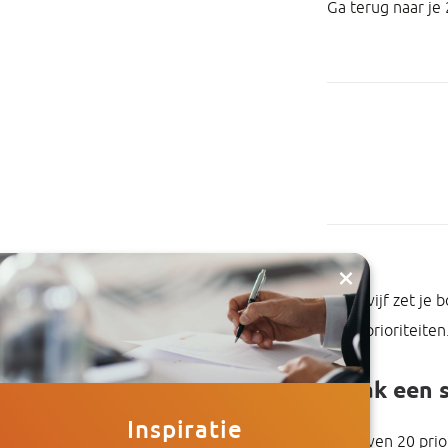
Ga terug naar je 
×
Deze vijf zet je 
deze prioriteiten.
Maak een s
Inspiratie
Er blijven 20 prio