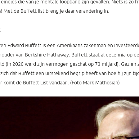
indjes die van je mentale loopband zijn gevallen. Niets is zo f
! Met de Buffett list breng je daar verandering in.
t
rren Edward Buffett is een Amerikaans zakenman en investeerder.
uder van Berkshire Hathaway. Buffett staat al decennia op de l
d (in 2020 werd zijn vermogen geschat op 73 miljard). Gezien z
zich dat Buffett een uitstekend begrip heeft van hoe hij zijn ti
r komt de Buffett List vandaan. (Foto Mark Mathosian)