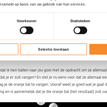
je sneller 25 prioriteiten hebt opgeschreven dan je in eerste ins
erzameld op basis van uw gebruik van hun services.
 de strategische zet die je gaat helpen.
s aan
Voorkeuren
Statistieken
belangrijk? Het aanbrengen van focus zorgt er allereerst voor d
. Door minder je aandacht te verleggen naar andere zaken ben j
 nog gemakkelijker in beweging en zijn je resultaten hoger bli
Selectie toestaan
versity (zij bewezen tevens dat multitasking een fabeltje is).
 dat ik tien ballen naar jou gooi met de opdracht om ze allemaa
at je er zult vangen? En stel je nu eens voor dat ze allemaal e
ag je de oranje bal te vangen. Vooraf weet je goed wat je gaat 
ng en is aannemelijk dat je die oranje bal (het resultaat) zult v