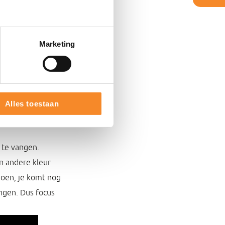
tantie had
Marketing
at je beter weet
e effectiever.
jkt uit onderzoek
Alles toestaan
l te vangen.
en andere kleur
doen, je komt nog
angen. Dus focus