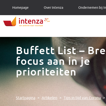
Homepage
Over Intenza
Ondernemen bij I
Buffett List – Br
focus aan in je
prioriteiten
Startpagina
>
Artikelen
>
Tips in tijd van Corona
>