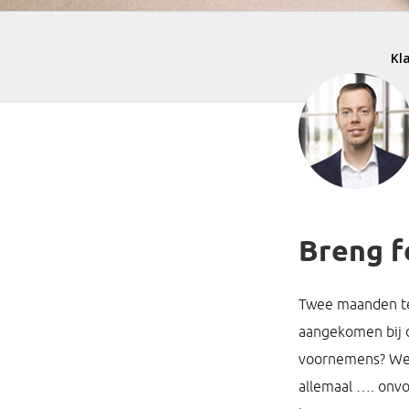
Breng f
Twee maanden ter
aangekomen bij d
voornemens? Welk
allemaal …. onvol