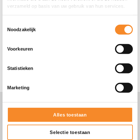
verzameld op basis van uw gebruik van hun services.
Toestemmingsselectie
Noodzakelijk
Voorkeuren
Statistieken
Dit bericht delen?
Marketing
Gerelateerde tips
Alles toestaan
Selectie toestaan