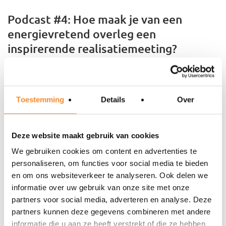
Podcast #4: Hoe maak je van een
energievretend overleg een
inspirerende realisatiemeeting?
De vergadercultuur …. veel mensen zijn het zat om alleen
nog maar te vergaderen. Je begint enthousiast en voor je
weet loopt iedereen mat en zonder energie de
Toestemming
Details
Over
vergadering uit terwijl het juist zo’n mooi moment kan
zijn. Dit kan anders! In deze podcast vertellen Mario en
Deze website maakt gebruik van cookies
Freek hoe je van elk overleg een realisatie meeting maakt
We gebruiken cookies om content en advertenties te
waarbij iedereen met veel enthousiasme en energie aan
personaliseren, om functies voor social media te bieden
de slag gaat.
en om ons websiteverkeer te analyseren. Ook delen we
informatie over uw gebruik van onze site met onze
partners voor social media, adverteren en analyse. Deze
partners kunnen deze gegevens combineren met andere
informatie die u aan ze heeft verstrekt of die ze hebben