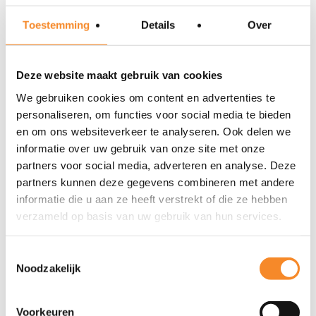
Toestemming
Details
Over
Laat je zien dat je écht luistert naar je klant
Zet je een grote stap richting het binnenhalen van de
Deze website maakt gebruik van cookies
opdracht
We gebruiken cookies om content en advertenties te
personaliseren, om functies voor social media te bieden
Klaar om meer impact te maken?
en om ons websiteverkeer te analyseren. Ook delen we
informatie over uw gebruik van onze site met onze
Wil jij samen met je team werken aan het opwekken van
partners voor social media, adverteren en analyse. Deze
partners kunnen deze gegevens combineren met andere
kooplust en impact maken bij elke klant? Dan is de mini
informatie die u aan ze heeft verstrekt of die ze hebben
sales training
‘Kooplust opwekken’
van Intenza een
verzameld op basis van uw gebruik van hun services.
krachtige eerste stap. Download de gratis oefening en
ontdek hoe jij jouw commerciële gesprekken naar een
Toestemmingsselectie
Noodzakelijk
hoger niveau tilt.
Download de gratis mini training ‘Kooplust opwekken
Voorkeuren