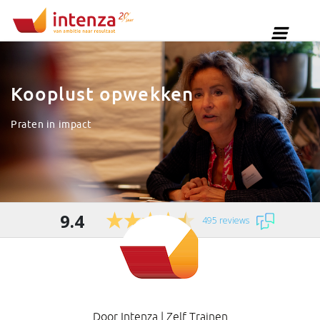
Kooplust opwekken
Praten in impact
9.4
495 reviews
Door
Intenza
|
Zelf Trainen