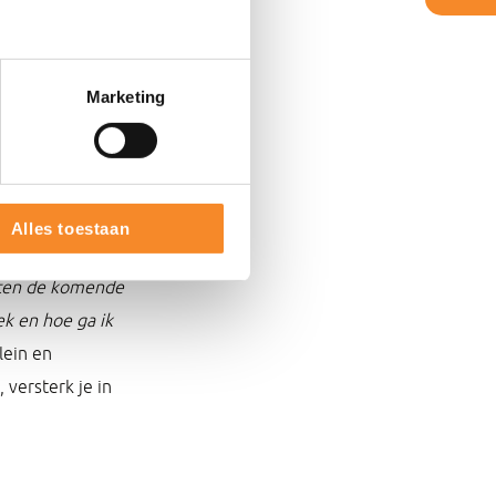
Marketing
 prikkel/actie
Alles toestaan
elijks in buddy’s
ten de komende
ek en hoe ga ik
lein en
 versterk je in