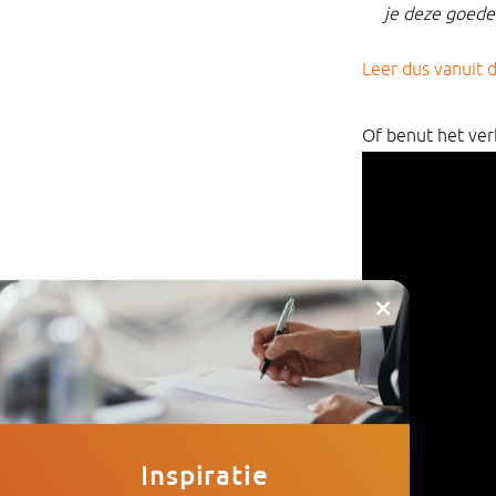
je deze goede
Leer dus vanuit 
Of benut het ver
×
Inspiratie