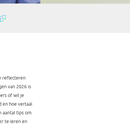
e reflecteren
gen van 2026 is
rs of wil je
d en hoe vertaal
n aantal tips om
er te leren en