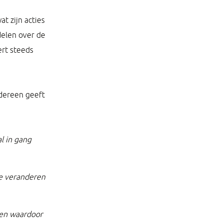
t zijn acties
delen over de
ert steeds
dereen geeft
l in gang
e veranderen
sen waardoor