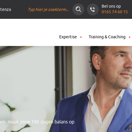
Bel ons op
ntenza
0165 74 60 15
Expertise
Training & Coaching
ren: maak jouw 100 dagen balans op