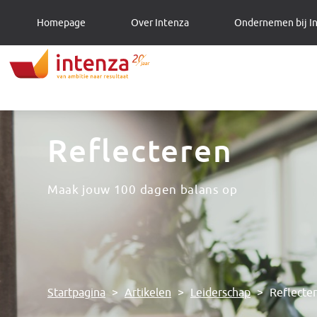
Homepage
Over Intenza
Ondernemen bij I
Reflecteren
Maak jouw 100 dagen balans op
Startpagina
>
Artikelen
>
Leiderschap
>
Reflecte