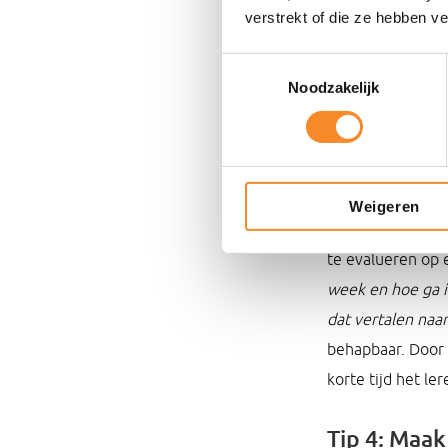
verstrekt of die ze hebben v
Toestemmingsselectie
Noodzakelijk
Tip 3: Kort
Ons brein krijgt 
Weigeren
dient zich alwee
te evalueren op
week en hoe ga i
dat vertalen na
behapbaar. Door d
korte tijd het le
Tip 4: Maak