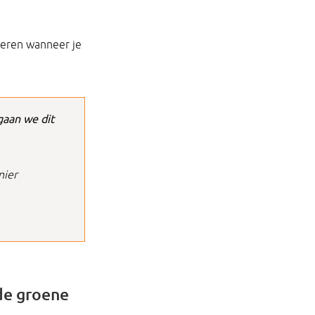
lueren wanneer je
gaan we dit
nier
 de groene