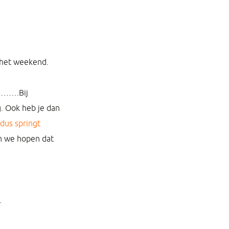
t het weekend.
t …….Bij
g. Ook heb je dan
dus springt
en we hopen dat
.