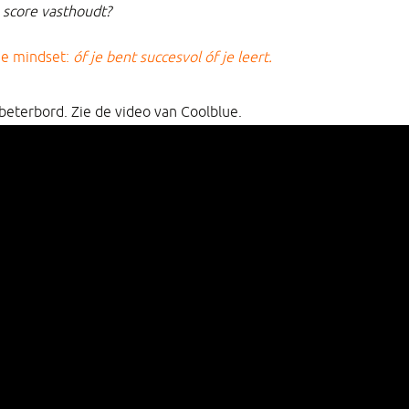
 score vasthoudt?
de mindset:
óf je bent succesvol óf je leert.
beterbord. Zie de video van Coolblue.