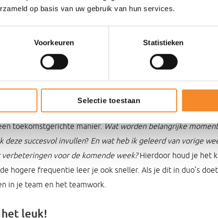
erzameld op basis van uw gebruik van hun services.
Voorkeuren
Statistieken
er maar vaker
zoveel prikkels dat we vergeten te reflecteren want de volgende
Selectie toestaan
r aan. Bouw daarom een vast leerritme in, bijvoorbeeld door wek
 een toekomstgerichte manier.
Wat worden belangrijke momen
k deze succesvol invullen
?
En wat heb ik geleerd van vorige we
ar verbeteringen voor de komende week?
Hierdoor houd je het k
e hogere frequentie leer je ook sneller. Als je dit in duo’s doet,
ren in je team en het teamwork.
 het leuk!