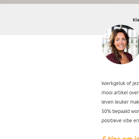
Werkgeluk of jez
mooi artikel ove
leven leuker mak
50% bepaald word
positieve vibe er
5 tips om j