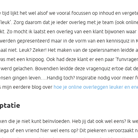
e tijd lijkt het wel alsof we vooral focussen op inhoud en verge
n ‘leuk’. Zorg daarom dat je ieder overleg met je team (ook onlin
kt. Zo mocht ik laatst een overleg van een klant bijwonen waar d
werden gepresenteerd maar in de vorm van een kennisquiz in 
aal niet. Leuk? Zeker! Het maken van de spelersnamen leidde a
 was met een knipoog. Ook had deze klant er een paar ‘funvragen
 werd gelachen. Bovendien leidde deze vragenquiz ertoe dat de 
sen gingen leven….Handig toch? Inspiratie nodig voor meer fu
s mijn eerdere blog over
hoe je online overleggen leuker en e
ptatie
en die je niet kunt beïnvloeden. Heb jij dat ook wel eens? Ik we
lega of een vriend hier wel eens op? Dit piekeren veroorzaakt ni