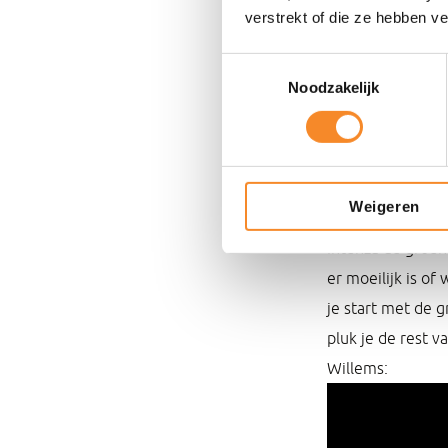
verstrekt of die ze hebben v
Als ik me
‘mwah’
Toestemmingsselectie
nou zelf, daar wo
Noodzakelijk
Persoonlijk doe 
ben: de heerlijke
dat leuke berichtj
Weigeren
Dankbaarheid zor
Intenza de groen
er moeilijk is of
je start met de 
pluk je de rest v
Willems: