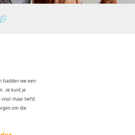
ken hadden we een
n. Je kunt je
 voor maar liefst
zorgen om die
uden