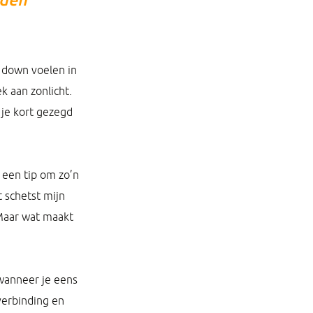
t down voelen in
k aan zonlicht.
 je kort gezegd
 een tip om zo’n
t schetst mijn
 Maar wat maakt
 wanneer je eens
 verbinding en