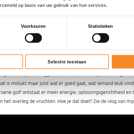
erzameld op basis van uw gebruik van hun services.
voel vult mijn hoofd zich met gedachten die dat beeld onderst
rd je niet echt vrolijker van! Dus tijd om die negatieve gedach
Voorkeuren
Statistieken
ik dat door even 10 minuten te nemen om te bedenken waarvoo
 kop thee die voor me staat, mijn gezondheid, de mensen die in 
e, etc.
Selectie toestaan
gt voor positieve energie. Zo werkt het ook in teams. We noem
e golf. Start je overleggen eens met een ‘rondje Groene golven’
 wat is mislukt maar juist wat er goed gaat, wat iemand leuk vindt
groene golf ontstaat er meer energie, oplossingsgerichtheid en 
an het overleg de vruchten. Hoe je dat doet? Zie de vlog van mi