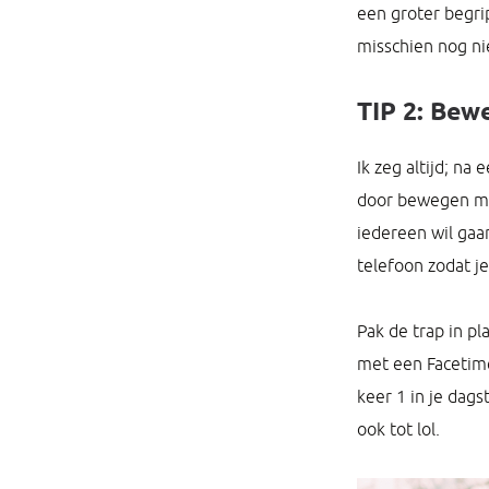
een groter begrip
misschien nog ni
TIP 2: Bew
Ik zeg altijd; na
door bewegen maa
iedereen wil gaa
telefoon zodat j
Pak de trap in pl
met een Facetime
keer 1 in je dag
ook tot lol.