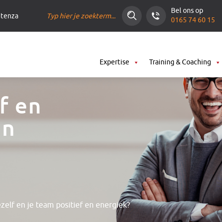
Zoeken
Bel ons op
ntenza
0165 74 60 15
Expertise
Training & Coaching
lf en
en
ezelf en je team positief en energiek?