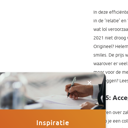
In deze efficiënt
in de ‘relatie’ e
wat lol veroorzaa
2021 niet droog 
Origineel? Helem
smiles. De prijs
waarover er veel
meer voor de men
×
overleggen? Lee
TIP 5: Acce
Piekeren over zak
Inspiratie
betrap je een col