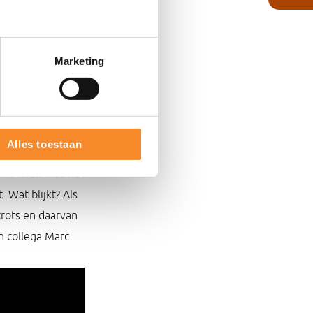
eunen. En zeg
ten te doorbreken.
Marketing
r ik dankbaar
mijn leven zijn,
Alles toestaan
en dat bij
. Ofwel: niet wat
. Wat blijkt? Als
trots en daarvan
jn collega Marc