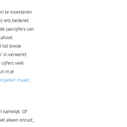
ten te investeren
e) iets bedenkt
e jaarcijfers van
Kahoot.
l tot brede
’ in verwerkt
cijfers veel
n in je
nergieker maakt
.
l namelijk. Of
et alleen onrust,