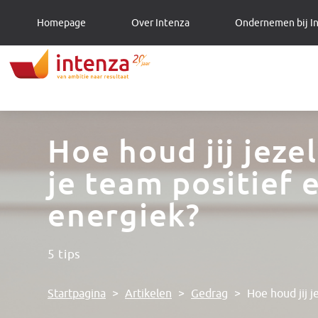
Homepage
Over Intenza
Ondernemen bij I
Hoe houd jij jeze
je team positief 
energiek?
5 tips
Startpagina
>
Artikelen
>
Gedrag
>
Hoe houd jij j