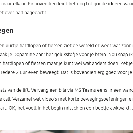
 naar elkaar. En bovendien leidt het nog tot goede ideeën waar
et over had nagedacht.
egen
 een uurtje hardlopen of fietsen ziet de wereld er weer wat zonn
k je Dopamine aan: het gelukstofje voor je brein. Nou snap ik 
n hardlopen of fietsen maar je kunt wel wat anders doen. Zet j
e iedere 2 uur even beweegt. Dat is bovendien erg goed voor je
aats van de lift. Vervang een bila via MS Teams eens in een wand
 call. Verzamel wat video’s met korte bewegingsoefeningen en
start. OK, het voelt in het begin misschien een beetje awkward 