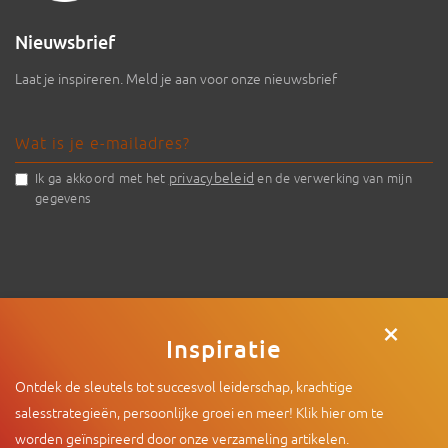
Nieuwsbrief
Laat je inspireren. Meld je aan voor onze nieuwsbrief
privacybeleid
Ik ga akkoord met het
en de verwerking van mijn
gegevens
×
Inspiratie
Ontdek de sleutels tot succesvol leiderschap, krachtige
© 2026 - Intenza
|
De Limiet 2 , 4131 NR Vianen |
info@intenza.nl
salesstrategieën, persoonlijke groei en meer! Klik hier om te
|
+31 (0)165 74 60 15
worden geïnspireerd door onze verzameling artikelen.