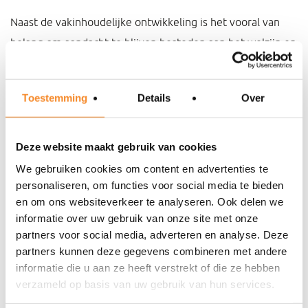
Naast de vakinhoudelijke ontwikkeling is het vooral van
belang om aandacht te blijven besteden aan het welzijn en
de vitaliteit van nieuwe medewerkers. Plan bewust
gesprekken die alleen over het welzijn van de
Toestemming
Details
Over
medewerker gaan. Stel dan vooral belevingsvragen als:
Waar krijg je energie van en wat kost je energie?
Deze website maakt gebruik van cookies
We gebruiken cookies om content en advertenties te
e
Welke gevoel heb je over de 1
maand?
personaliseren, om functies voor social media te bieden
en om ons websiteverkeer te analyseren. Ook delen we
Waar ben je enthousiast over en waar zit je zorg voor
informatie over uw gebruik van onze site met onze
de nabije toekomst?
partners voor social media, adverteren en analyse. Deze
partners kunnen deze gegevens combineren met andere
informatie die u aan ze heeft verstrekt of die ze hebben
verzameld op basis van uw gebruik van hun services.