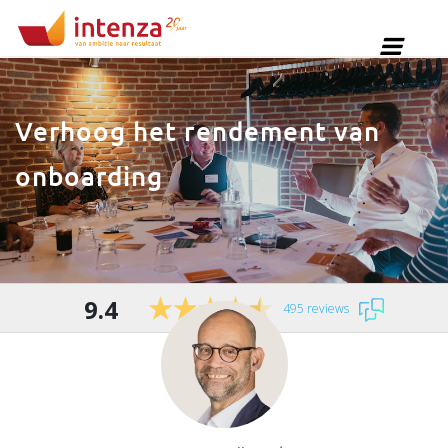
Verhoog het rendement van
onboarding
9.4
495 reviews