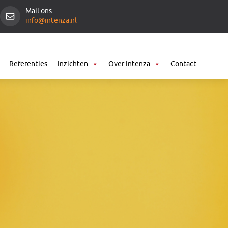
Mail ons
info@intenza.nl
Referenties
Inzichten
Over Intenza
Contact