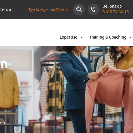
Zoeken
Bel ons op
ntenza
0165 74 60 15
Expertise
Training & Coaching
en
len