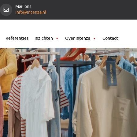
Mail ons
info@intenza.nl
Referenties
Inzichten
Over Intenza
Contact