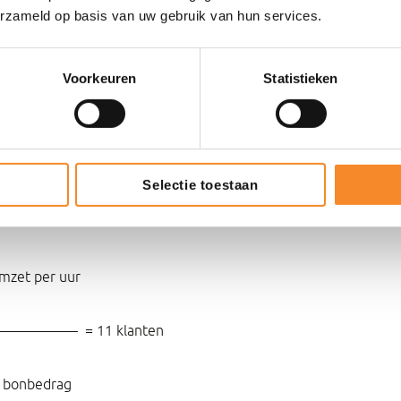
et per uur
erzameld op basis van uw gebruik van hun services.
 = aantal klanten
Voorkeuren
Statistieken
bedrag
Selectie toestaan
omzet per uur
——— = 11 klanten
d bonbedrag