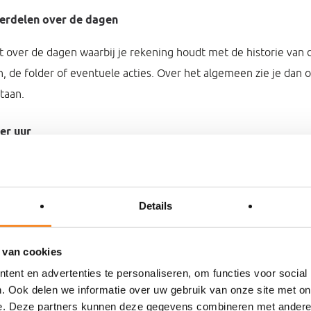
verdelen over de dagen
 over de dagen waarbij je rekening houdt met de historie van 
en, de folder of eventuele acties. Over het algemeen zie je dan 
taan.
er uur
 is de eerste rekensom die je samen met je team maakt. Hoev
 draaien: € 10.220/140 uur = € 73,- per uur
Details
elde bonbedrag per uur
 van cookies
aar het gemiddelde bonbedrag, in dit voorbeeld € 58,-. Stel de 
ent en advertenties te personaliseren, om functies voor social
 09.30 tot 18.00) en jij werkt die dag van open tot sluit. Dan i
. Ook delen we informatie over uw gebruik van onze site met on
e. Deze partners kunnen deze gegevens combineren met andere i