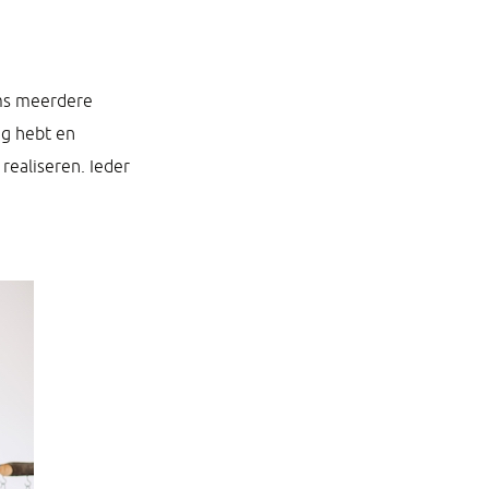
oms meerdere
ag hebt en
realiseren. Ieder