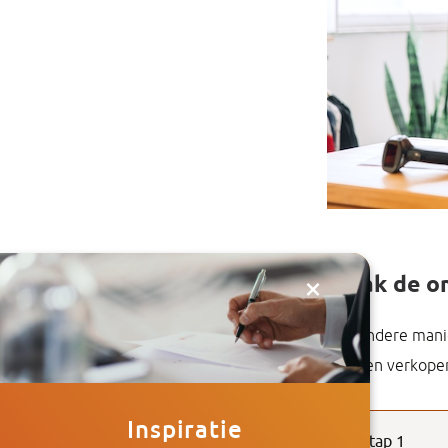
×
Maak de om
Een andere manie
moeten verkopen
Inspiratie
Stap 1