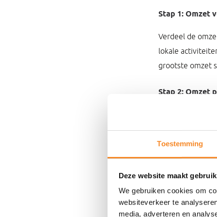
Stap 1: Omzet 
Verdeel de omzet
lokale activiteit
grootste omzet s
Stap 2: Omzet p
De volgende stap
we dan per uur te
Toestemming
Stap 3: Gemidd
Deze website maakt gebruik
Daarna vraag je n
We gebruiken cookies om cont
open per dag (van
websiteverkeer te analyseren
media, adverteren en analys