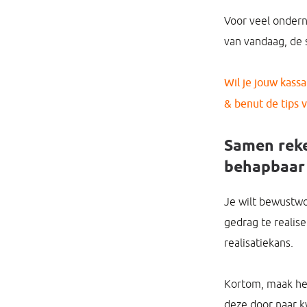
Voor veel ondern
van vandaag, de
Wil je jouw kassa
& benut de tips 
Samen reke
behapbaar
Je wilt bewustwo
gedrag te realis
realisatiekans.
Kortom, maak het
deze door naar k