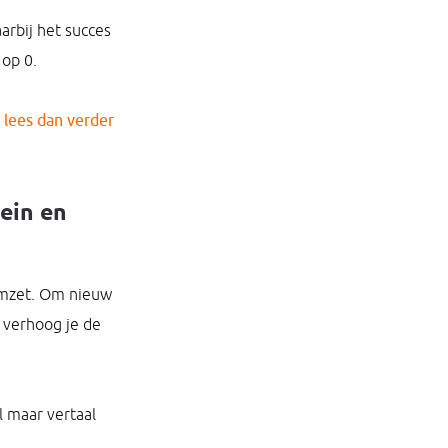
arbij het succes
op 0.
n lees dan verder
ein en
komzet. Om nieuw
 verhoog je de
l maar vertaal