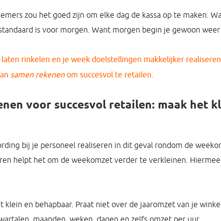
emers zou het goed zijn om elke dag de kassa op te maken. Wa
 standaard is voor morgen. Want morgen begin je gewoon weer 
 laten rinkelen en je week doelstellingen makkelijker realisere
van
samen rekenen
om succesvol te retailen.
nen voor succesvol retailen: maak het kl
rding bij je personeel realiseren in dit geval rondom de wee
eren helpt het om de weekomzet verder te verkleinen. Hiermee
 klein en behapbaar. Praat niet over de jaaromzet van je winke
wartalen, maanden, weken, dagen en zelfs omzet per uur.