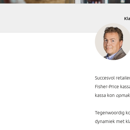
Succesvol retaile
Fisher-Price kas
kassa kon
opmak
Tegenwoordig kom
dynamiek met kla