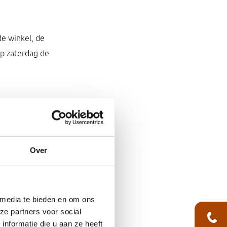
de winkel, de
op zaterdag de
eel omzet dienen
Over
winkel is 8,5 uur
 media te bieden en om ons
s de rekensom:
ze partners voor social
nformatie die u aan ze heeft