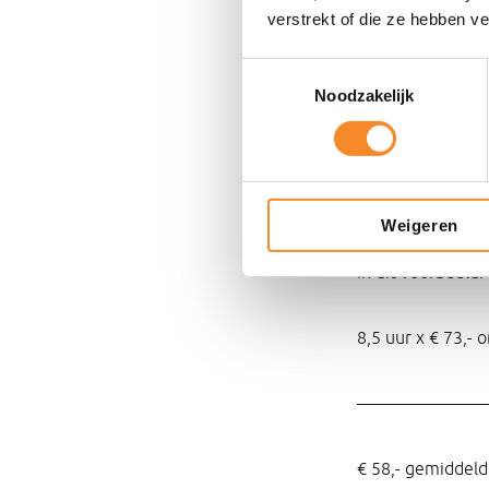
Aantal uur x omz
verstrekt of die ze hebben v
Toestemmingsselectie
——————————–
Noodzakelijk
Gemiddelde bon
Weigeren
In dit voorbeeld:
8,5 uur x € 73,- 
——————————
€ 58,- gemiddel