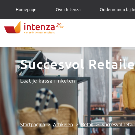
Homepage
Over Intenza
Ondernemen bij I
Succesvol Retail
Laat je kassa rinkelen
Startpagina
>
Artikelen
>
Retail
>
Succesvol retai