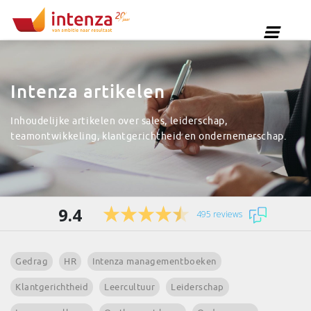
Intenza artikelen
Inhoudelijke artikelen over sales, leiderschap,
teamontwikkeling, klantgerichtheid en ondernemerschap.
9.4
495 reviews
Gedrag
HR
Intenza managementboeken
Klantgerichtheid
Leercultuur
Leiderschap