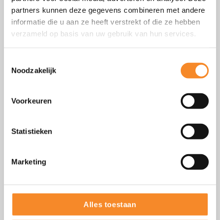
partners kunnen deze gegevens combineren met andere
informatie die u aan ze heeft verstrekt of die ze hebben
verzameld op basis van uw gebruik van hun services.
Effectief vergaderen 7
Toestemmingsselectie
Noodzakelijk
succesfactoren
Voorkeuren
Statistieken
Marketing
Teamontwikkeling en gedrag
Alles toestaan