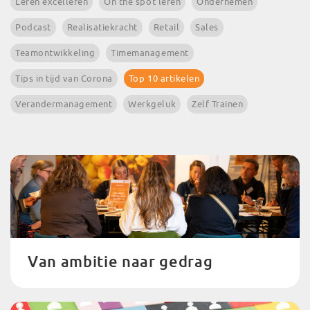
Leren excelleren
On the spot leren
Ondernemen
Podcast
Realisatiekracht
Retail
Sales
Teamontwikkeling
Timemanagement
Tips in tijd van Corona
Top 10 artikelen
Verandermanagement
Werkgeluk
Zelf Trainen
Van ambitie naar gedrag