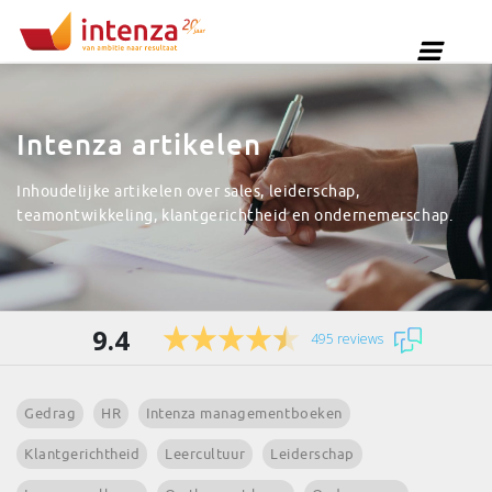
Intenza artikelen
Inhoudelijke artikelen over sales, leiderschap,
teamontwikkeling, klantgerichtheid en ondernemerschap.
9.4
495 reviews
Gedrag
HR
Intenza managementboeken
Klantgerichtheid
Leercultuur
Leiderschap