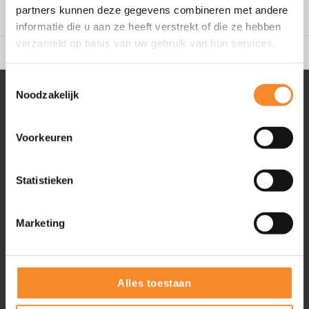
partners kunnen deze gegevens combineren met andere
informatie die u aan ze heeft verstrekt of die ze hebben
verzameld op basis van uw gebruik van hun services.
9.4
495 reviews
Toestemmingsselectie
Noodzakelijk
Intenza
Voorkeuren
Over Intenza
Onze aanpak
Statistieken
Ons team
Expertise
Training & Coaching
Marketing
Referenties
Voorwaarden
Privacy Policy
Alles toestaan
Aansluiten bij Intenza?