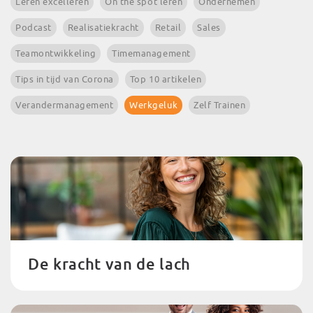
Leren excelleren
On the spot leren
Ondernemen
Podcast
Realisatiekracht
Retail
Sales
Teamontwikkeling
Timemanagement
Tips in tijd van Corona
Top 10 artikelen
Verandermanagement
Werkgeluk
Zelf Trainen
De kracht van de lach