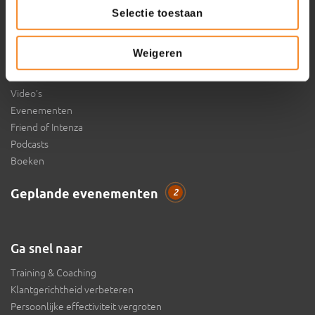
Selectie toestaan
Inspiratie
Weigeren
Artikelen
Video’s
Evenementen
Friend of Intenza
Podcasts
Boeken
Geplande evenementen
2
Ga snel naar
Training & Coaching
Klantgerichtheid verbeteren
Persoonlijke effectiviteit vergroten